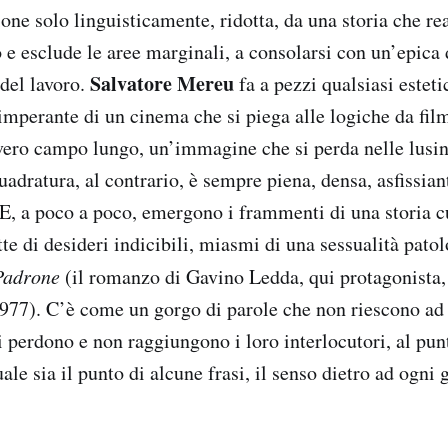
ione solo linguisticamente, ridotta, da una storia che r
o e esclude le aree marginali, a consolarsi con un’epica 
Salvatore Mereu
del lavoro.
fa a pezzi qualsiasi esteti
a imperante di un cinema che si piega alle logiche da fi
ero campo lungo, un’immagine che si perda nelle lusi
uadratura, al contrario, è sempre piena, densa, asfissi
 E, a poco a poco, emergono i frammenti di una storia 
itte di desideri indicibili, miasmi di una sessualità pat
Padrone
(il romanzo di
Gavino Ledda, qui protagonista,
1977). C’è come un gorgo di parole che non riescono ad 
 perdono e non raggiungono i loro interlocutori, al punt
uale sia il punto di alcune frasi, il senso dietro ad ogni 