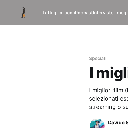
Tutti gli articoli
Podcast
Interviste
Il meg
Speciali
I mig
I migliori fil
selezionati esc
streaming o s
Davide 