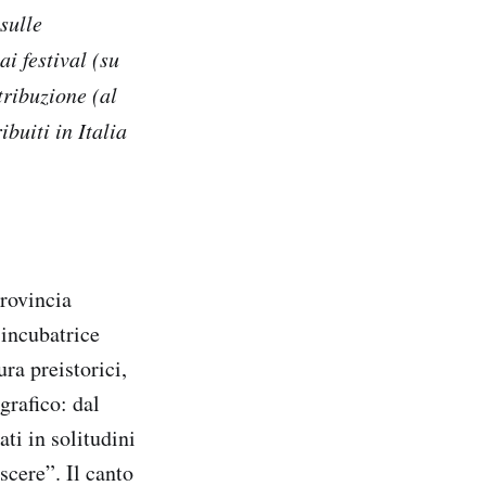
 sulle
i festival (su
tribuzione (al
buiti in Italia
provincia
 incubatrice
ura preistorici,
grafico: dal
ti in solitudini
ascere”. Il canto