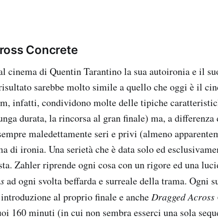
ross Concrete
al cinema di Quentin Tarantino la sua autoironia e il su
risultato sarebbe molto simile a quello che oggi è il c
ilm, infatti, condividono molte delle tipiche caratteristi
lunga durata, la rincorsa al gran finale) ma, a differenza 
sempre maledettamente seri e privi (almeno apparente
ma di ironia. Una serietà che è data solo ed esclusivam
sta. Zahler riprende ogni cosa con un rigore ed una lucid
as
ad ogni svolta beffarda e surreale della trama. Ogni s
introduzione al proprio finale e anche
Dragged Across 
uoi 160 minuti (in cui non sembra esserci una sola sequ