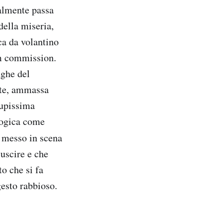
ealmente passa
della miseria,
ca da volantino
lm commission.
nghe del
ante, ammassa
cupissima
ologica come
 messo in scena
uscire e che
o che si fa
gesto rabbioso.