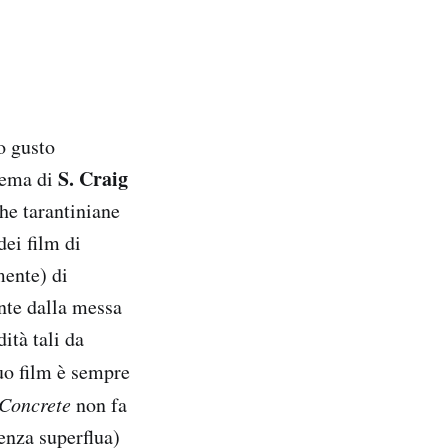
o gusto
S. Craig
inema di
che tarantiniane
dei film di
mente) di
ente dalla messa
ità tali da
uo film è sempre
Concrete
non fa
enza superflua)