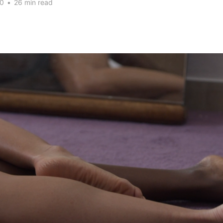
20
•
26 min read