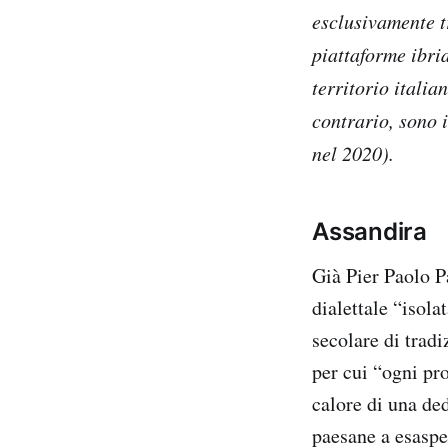
esclusivamente tr
piattaforme ibri
territorio itali
contrario, sono i
nel 2020).
Assandira
Già Pier Paolo Pa
dialettale “isola
secolare di tradi
per cui “ogni pro
calore di una ded
paesane a esasper