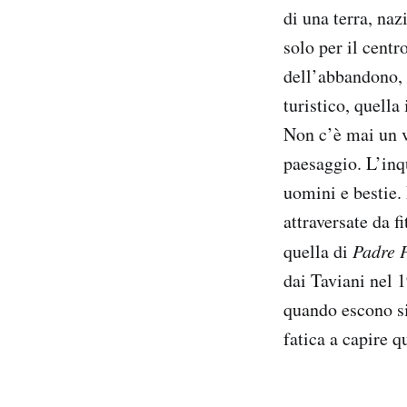
di una terra, naz
solo per il centr
dell’abbandono, 
turistico, quell
Non c’è mai un v
paesaggio. L’inq
uomini e bestie.
attraversate da f
quella di
Padre 
dai Taviani nel 
quando escono si
fatica a capire q