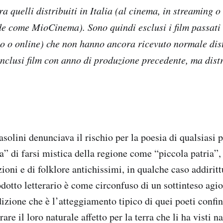
a quelli distribuiti in Italia (al cinema, in streaming o
de come MioCinema). Sono quindi esclusi i film passati a
ano o online) che non hanno ancora ricevuto normale dis
nclusi film con anno di produzione precedente, ma distri
solini denunciava il rischio per la poesia di qualsiasi 
ta” di farsi mistica della regione come “piccola patria”,
zioni e di folklore antichissimi, in qualche caso addiritt
dotto letterario è come circonfuso di un sottinteso agio
izione che è l’atteggiamento tipico di quei poeti confina
are il loro naturale affetto per la terra che li ha visti n