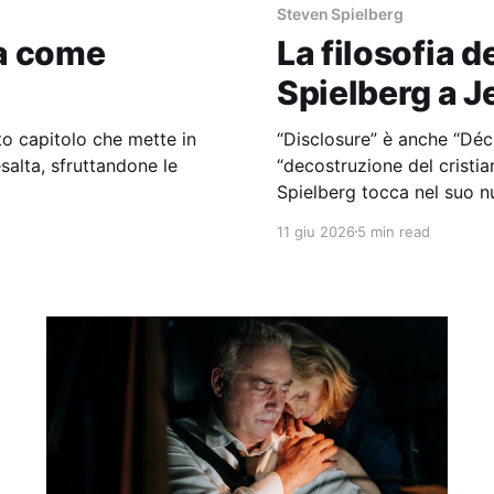
Steven Spielberg
ia come
La filosofia d
Spielberg a 
to capitolo che mette in
“Disclosure” è anche “Déc
salta, sfruttandone le
“decostruzione del cristi
Spielberg tocca nel suo n
11 giu 2026
5 min read