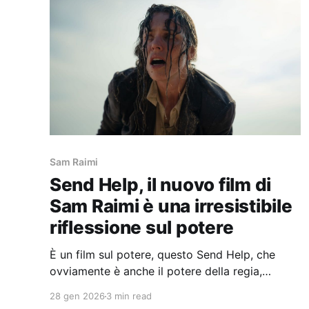
Sam Raimi
Send Help, il nuovo film di
Sam Raimi è una irresistibile
riflessione sul potere
È un film sul potere, questo Send Help, che
ovviamente è anche il potere della regia,
dell’autore che impone le sue scelte attraverso
28 gen 2026
3 min read
la selezione di una possibilità tra molte e al