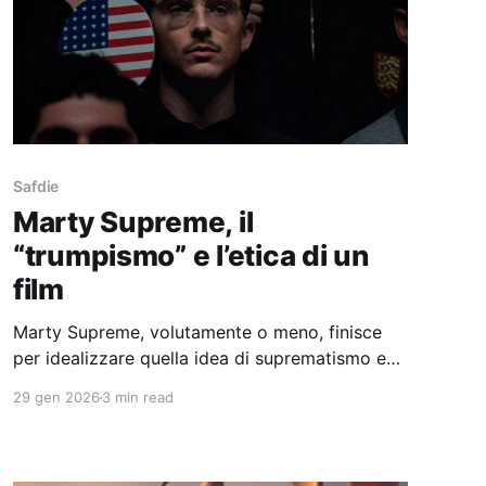
Safdie
Marty Supreme, il
“trumpismo” e l’etica di un
film
Marty Supreme, volutamente o meno, finisce
per idealizzare quella idea di suprematismo e
destino manifesto che caratterizza lo zeitgeist
29 gen 2026
3 min read
attuale.