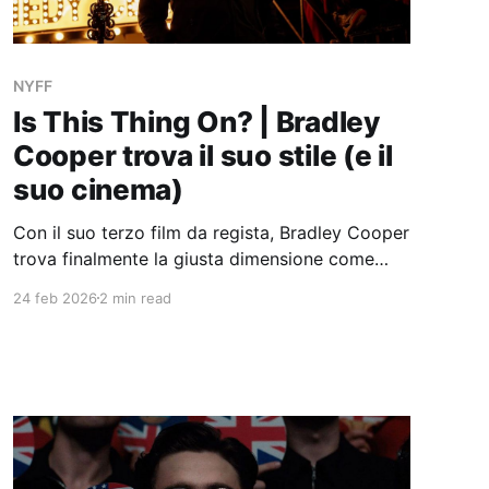
NYFF
Is This Thing On? | Bradley
Cooper trova il suo stile (e il
suo cinema)
Con il suo terzo film da regista, Bradley Cooper
trova finalmente la giusta dimensione come
autore (e attore).
24 feb 2026
2 min read