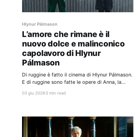
Hlynur Pálmason
L’amore che rimane è il
nuovo dolce e malinconico
capolavoro di Hlynur
Pálmason
Di ruggine è fatto il cinema di Hlynur Pálmason.
E di ruggine sono fatte le opere di Anna, la
protagonista del suo nuovo film: L’amore che
03 giu 2026
3 min read
rimane.