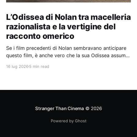
L’Odissea di Nolan tra macelleria
razionalista e la vertigine del
racconto omerico
Se i film precedenti di Nolan sembravano anticipare
questo film, è anche vero che la sua Odissea assume
in sé molti elementi tipicamente nolaniani.
16 lug 2026
5 min read
Stranger Than Cinema
© 2026
Powered by Ghost