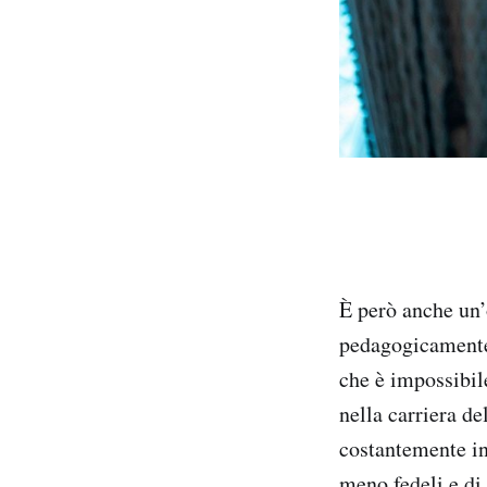
È però anche un’
pedagogicamente 
che è impossibil
nella carriera de
costantemente in
meno fedeli e di