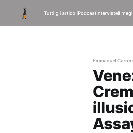
Tutti gli articoli
Podcast
Interviste
Il meg
Emmanuel Carrèr
Venez
Creml
illus
Assa