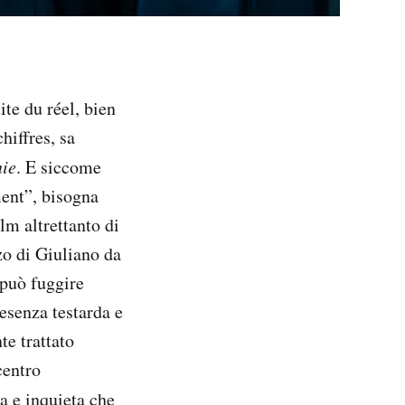
ite du réel, bien
hiffres, sa
ie
. E siccome
ent”, bisogna
lm altrettanto di
o di Giuliano da
 può fuggire
resenza testarda e
te trattato
centro
a e inquieta che