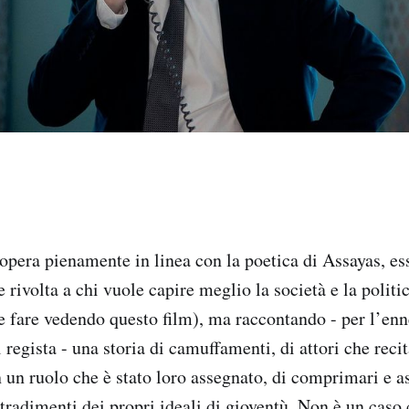
opera pienamente in linea con la poetica di Assayas, e
rivolta a chi vuole capire meglio la società e la politi
e fare vedendo questo film), ma raccontando - per l’en
l regista - una storia di camuffamenti, di attori che reci
 un ruolo che è stato loro assegnato, di comprimari e as
 tradimenti dei propri ideali di gioventù. Non è un caso