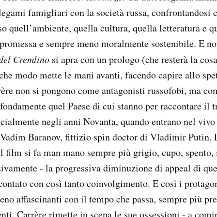
 legami famigliari con la società russa, confrontandosi 
so quell’ambiente, quella cultura, quella letteratura e 
promessa e sempre meno moralmente sostenibile. E no
del Cremlino
si apra con un prologo (che resterà la cos
lche modo mette le mani avanti, facendo capire allo spet
rère non si pongono come antagonisti russofobi, ma co
ondamente quel Paese di cui stanno per raccontare il tr
ecialmente negli anni Novanta, quando entrano nel vivo
 Vadim Baranov, fittizio spin doctor di Vladimir Putin.
 il film si fa man mano sempre più grigio, cupo, spento,
sivamente - la progressiva diminuzione di appeal di q
contato con così tanto coinvolgimento. E così i protagon
eno affascinanti con il tempo che passa, sempre più pre
enti. Carrère rimette in scena le sue ossessioni - a comi