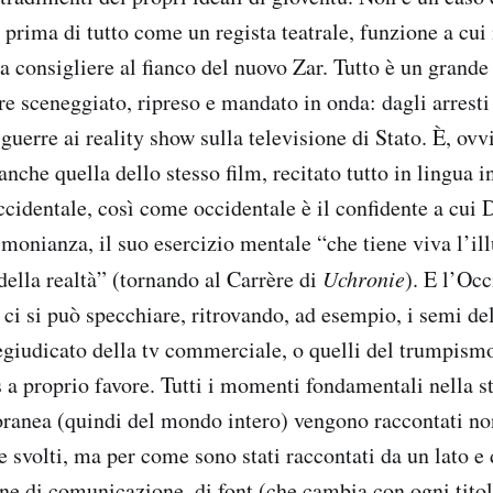
 prima di tutto come un regista teatrale, funzione a cui
consigliere al fianco del nuovo Zar. Tutto è un grande
re sceneggiato, ripreso e mandato in onda: dagli arresti
guerre ai reality show sulla televisione di Stato. È, ov
anche quella dello stesso film, recitato tutto in lingua i
ccidentale, così come occidentale è il confidente a cu
timonianza, il suo esercizio mentale “che tiene viva l’il
della realtà” (tornando al Carrère di
Uchronie
). E l’Occ
 ci si può specchiare, ritrovando, ad esempio, i semi d
regiudicato della tv commerciale, o quelli del trumpism
os a proprio favore. Tutti i momenti fondamentali nella s
ranea (quindi del mondo intero) vengono raccontati no
 svolti, ma per come sono stati raccontati da un lato e 
ne di comunicazione, di font (che cambia con ogni titolo