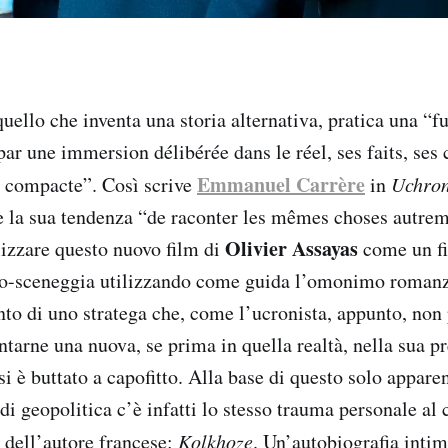
uello che inventa una storia alternativa, pratica una “fu
par une immersion délibérée dans le réel, ses faits, ses c
Emmanuel Carrère
t compacte”. Così scrive
in
Uchron
 la sua tendenza “de raconter les mêmes choses autrem
Olivier
Assayas
lizzare questo nuovo film di
come un fi
 co-sceneggia utilizzando come guida l’omonimo romanz
nto di uno stratega che, come l’ucronista, appunto, non
entarne una nuova, se prima in quella realtà, nella sua p
si è buttato a capofitto. Alla base di questo solo apparen
i geopolitica c’è infatti lo stesso trauma personale al 
o dell’autore francese:
Kolkhoze
. Un’autobiografia intim