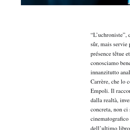
“L’uchroniste”, q
sûr, mais servie 
présence têtue e
conosciamo bene
innanzitutto ana
Carrère, che lo
Empoli. Il racco
dalla realtà, inv
concreta, non ci 
cinematografico d
dell’ultimo libr