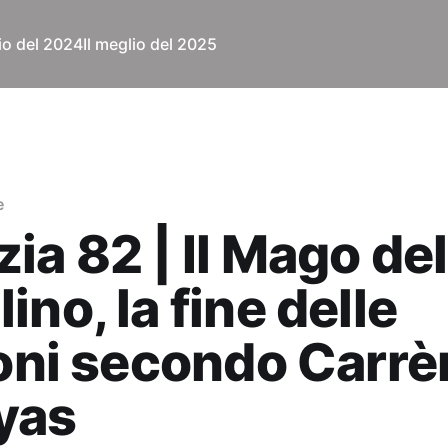
lio del 2024
Il meglio del 2025
e
ia 82 | Il Mago del
ino, la fine delle
ioni secondo Carrè
yas