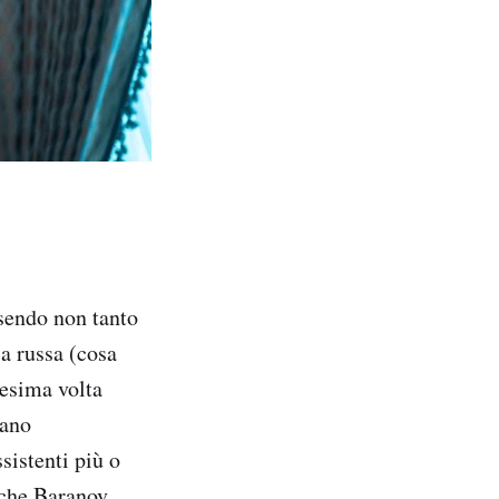
ssendo non tanto
ca russa (cosa
nesima volta
tano
sistenti più o
 che Baranov