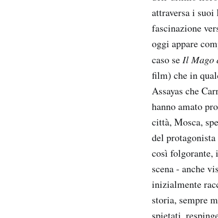
attraversa i suoi
fascinazione ver
oggi appare com
caso se
Il Mago 
film) che in qua
Assayas che Car
hanno amato prof
città, Mosca, sp
del protagonista
così folgorante,
scena - anche vi
inizialmente rac
storia, sempre m
spietati, resping