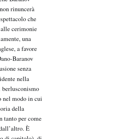
 non rinuncerà
 spettacolo che
 alle cerimonie
viamente, una
nglese, a favore
i Dano-Baranov
lusione senza
idente nella
el berlusconismo
o nel modo in cui
toria della
n tanto per come
dall’altro. È
 di capitolo), di