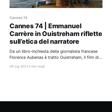
Cannes 74
Cannes 74 | Emmanuel
Carrère in Ouistreham riflette
sull’etica del narratore
Da un libro-inchiesta della giornalista francese
Florence Aubenas è tratto Ouistreham, il film di
Emmanuel Carrère che inaugura la Quinzaine des
08 lug 2021
3 min read
Réalisateurs.