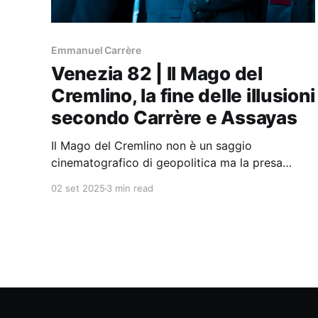
Emmanuel Carrère
Venezia 82 | Il Mago del
Cremlino, la fine delle illusioni
secondo Carrère e Assayas
Il Mago del Cremlino non è un saggio
cinematografico di geopolitica ma la presa
d’atto della fine del proprio amore per la Russia.
02 set 2025
3 min read