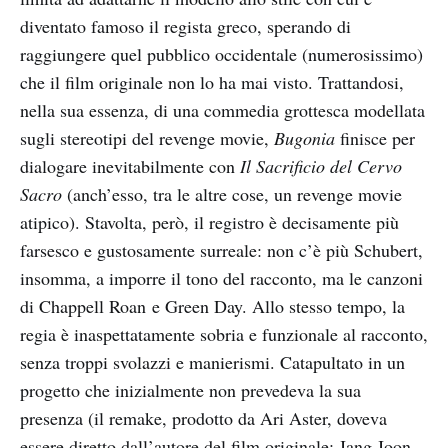
diventato famoso il regista greco, sperando di
raggiungere quel pubblico occidentale (numerosissimo)
che il film originale non lo ha mai visto. Trattandosi,
nella sua essenza, di una commedia grottesca modellata
sugli stereotipi del revenge movie,
Bugonia
finisce per
dialogare inevitabilmente con
Il Sacrificio del Cervo
Sacro
(anch’esso, tra le altre cose, un revenge movie
atipico). Stavolta, però, il registro è decisamente più
farsesco e gustosamente surreale: non c’è più Schubert,
insomma, a imporre il tono del racconto, ma le canzoni
di Chappell Roan e Green Day. Allo stesso tempo, la
regia è inaspettatamente sobria e funzionale al racconto,
senza troppi svolazzi e manierismi. Catapultato in un
progetto che inizialmente non prevedeva la sua
presenza (il remake, prodotto da Ari Aster, doveva
essere diretto dall’autore del film originale: Jang Joon-