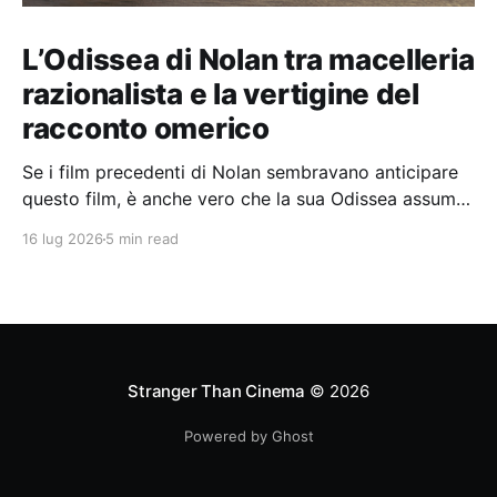
L’Odissea di Nolan tra macelleria
razionalista e la vertigine del
racconto omerico
Se i film precedenti di Nolan sembravano anticipare
questo film, è anche vero che la sua Odissea assume
in sé molti elementi tipicamente nolaniani.
16 lug 2026
5 min read
Stranger Than Cinema
© 2026
Powered by Ghost