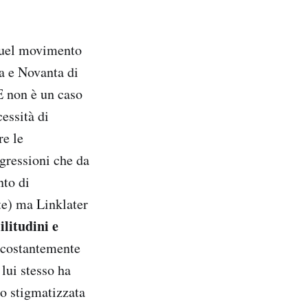
 quel movimento
a e Novanta di
E non è un caso
essità di
re le
igressioni che da
nto di
te) ma Linklater
ilitudini e
o costantemente
lui stesso ha
so stigmatizzata