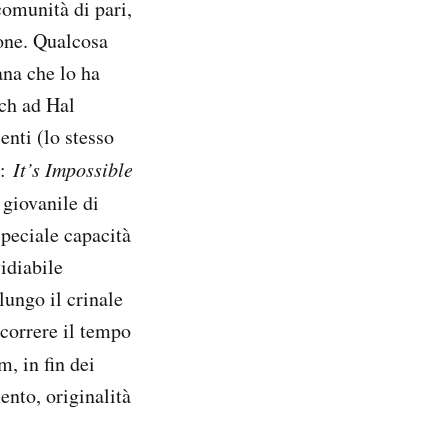
omunità di pari,
one. Qualcosa
ana che lo ha
sch ad Hal
enti (lo stesso
o:
It’s Impossible
 giovanile di
speciale capacità
idiabile
lungo il crinale
scorrere il tempo
m, in fin dei
ento, originalità