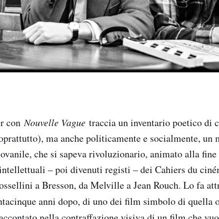
r con
Nouvelle Vague
traccia un inventario poetico di c
oprattutto), ma anche politicamente e socialmente, un
ovanile, che si sapeva rivoluzionario, animato alla fine
ntellettuali – poi divenuti registi – dei Cahiers du cin
ossellini a Bresson, da Melville a Jean Rouch. Lo fa attr
ntacinque anni dopo, di uno dei film simbolo di quella
raccontato nella contraffazione visiva di un film che vu