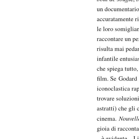
un documentario i
accuratamente ric
le loro somiglian
raccontare un pe
risulta mai pedan
infantile entusia
che spiega tutto
film. Se Godard
iconoclastica rap
trovare soluzioni
astratti) che gli
cinema.
Nouvel
gioia di raccont
– è evidente – Li