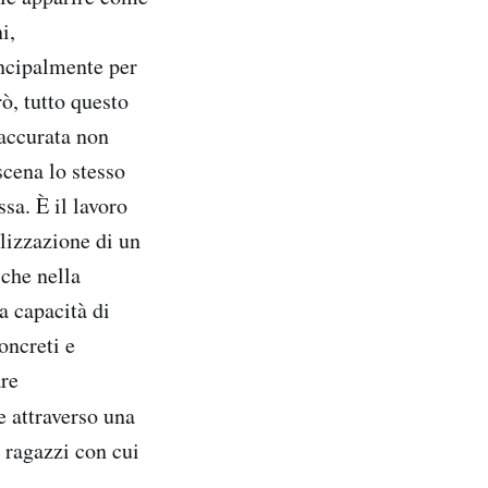
i,
incipalmente per
ò, tutto questo
 accurata non
scena lo stesso
sa. È il lavoro
alizzazione di un
che nella
a capacità di
oncreti e
are
e attraverso una
 ragazzi con cui