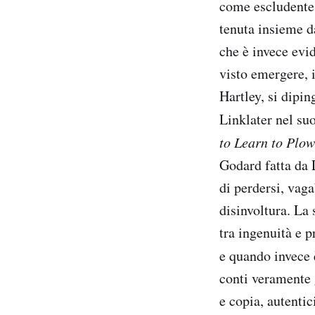
come escludente 
tenuta insieme d
che è invece evi
visto emergere, i
Hartley, si dipin
Linklater nel su
to Learn to Plo
Godard fatta da L
di perdersi, vag
disinvoltura. La
tra ingenuità e p
e quando invece è
conti veramente g
e copia, autentic