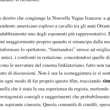
ilo diretto che congiunge la Nouvelle Vague francese a
endente americano esploso a cavallo tra gli anni Ottant
indubbiamente uno degli esponenti più rappresentativi. 
ioni maggiormente proprio quando si emancipa dalla nec
informare lo spettatore, “limitandosi” invece ad origlia
a amici, i confronti in redazione, concedendosi quelle d
cono le nervature del cinema linklateriano, fatto non ta
nto di discussioni. Non è sua la sceneggiatura (e si sen
sim
n ogni modo di far proprio questo film, tracciando
ella che è stata la sua esperienza da regista, mettend
 protagonisti consigli e suggerimenti che probabilmente 
ne aspirante cineasta. Questa comunità di cinefili, spes