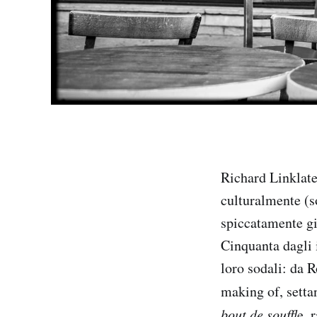
Richard Linklate
culturalmente (s
spiccatamente gi
Cinquanta dagli i
loro sodali: da R
making of, setta
bout de souffl
e, 