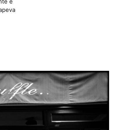
nte e
sapeva