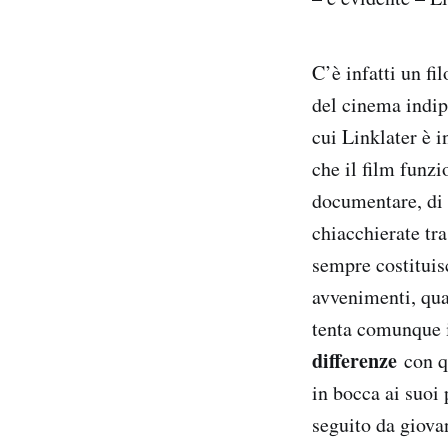
C’è infatti un f
del cinema indip
cui Linklater è 
che il film funz
documentare, di 
chiacchierate tr
sempre costituis
avvenimenti, qua
tenta comunque i
differenze
con qu
in bocca ai suoi
seguito da giova