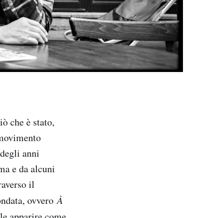
iò che è stato,
 movimento
 degli anni
éma e da alcuni
averso il
 ondata, ovvero
À
ole apparire come