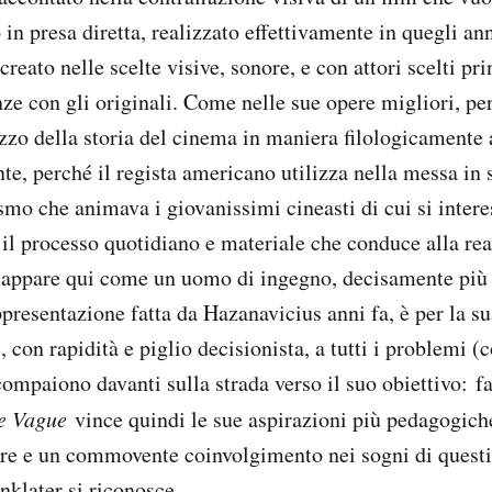
n presa diretta, realizzato effettivamente in quegli ann
reato nelle scelte visive, sonore, e con attori scelti pr
ze con gli originali. Come nelle sue opere migliori, per
zzo della storia del cinema in maniera filologicamente
te, perché il regista americano utilizza nella messa in 
smo che animava i giovanissimi cineasti di cui si interes
, il processo quotidiano e materiale che conduce alla re
 appare qui come un uomo di ingegno, decisamente più 
presentazione fatta da Hazanavicius anni fa, è per la su
, con rapidità e piglio decisionista, a tutti i problemi (c
 compaiono davanti sulla strada verso il suo obiettivo: f
le Vague
vince quindi le sue aspirazioni più pedagogich
are e un commovente coinvolgimento nei sogni di questi
nklater si riconosce.