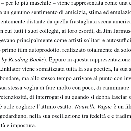
– per lo più maschile – viene rappresentata come una c
a un genuino sentimento di amicizia, stima ed emulazi
dentemente distante da quella frastagliata scena americ
n cui tutti i suoi colleghi, ai loro esordi, da Jim Jarmu
gevano principalmente come artisti solitari e autosuffici
o primo film autoprodotto, realizzato totalmente da sol
w by Reading Books
). Eppure in questa rappresentazione
inklater viene somatizzata tutta la sua poetica, la sua 
abondare, ma allo stesso tempo arrivare al punto con inv
 sua stessa voglia di fare molto con poco, di camminare 
retenziosità, di interrogarsi su quando si debba lasciar 
 utile cogliere l’attimo esatto.
Nouvelle Vague
è un fil
odardiano, nella sua oscillazione tra fedeltà e e tradim
ità e impostura.