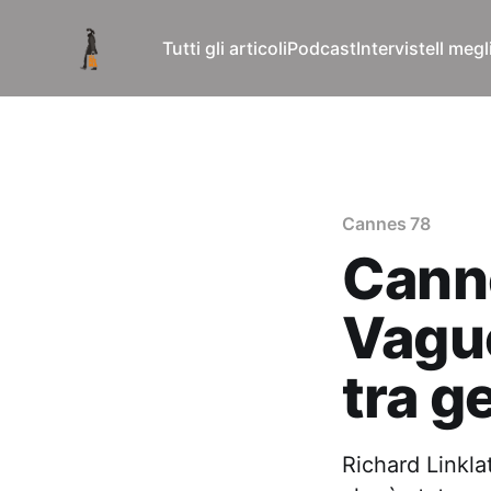
Tutti gli articoli
Podcast
Interviste
Il meg
Cannes 78
Canne
Vague
tra g
Richard Linkla