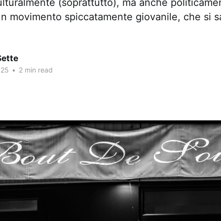
ulturalmente (soprattutto), ma anche politicame
un movimento spiccatamente giovanile, che si 
Sette
025
•
2 min read