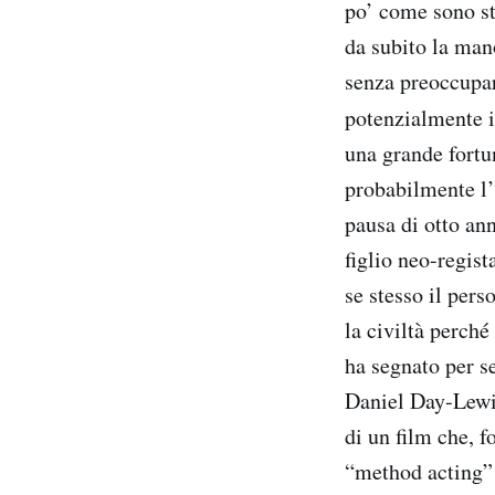
po’ come sono st
da subito la man
senza preoccupars
potenzialmente i
una grande fortun
probabilmente l’
pausa di otto ann
figlio neo-regist
se stesso il per
la civiltà perch
ha segnato per s
Daniel Day-Lewis
di un film che, f
“method acting” t