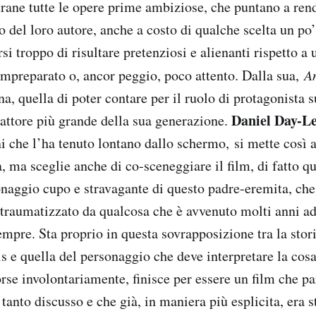
rane tutte le opere prime ambiziose, che puntano a rende
o del loro autore, anche a costo di qualche scelta un po
i troppo di risultare pretenziosi e alienanti rispetto a
mpreparato o, ancor peggio, poco attento. Dalla sua,
A
a, quella di poter contare per il ruolo di protagonista s
Daniel Day-L
attore più grande della sua generazione.
i che l’ha tenuto lontano dallo schermo, si mette così a
a, ma sceglie anche di co-sceneggiare il film, di fatto 
sonaggio cupo e stravagante di questo padre-eremita, ch
é traumatizzato da qualcosa che è avvenuto molti anni ad
empre. Sta proprio in questa sovrapposizione tra la stor
 e quella del personaggio che deve interpretare la cosa
orse involontariamente, finisce per essere un film che pa
anto discusso e che già, in maniera più esplicita, era s