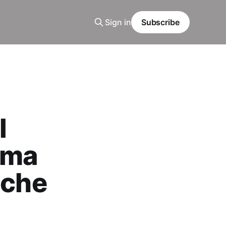
Sign in
Subscribe
l
ema
nche