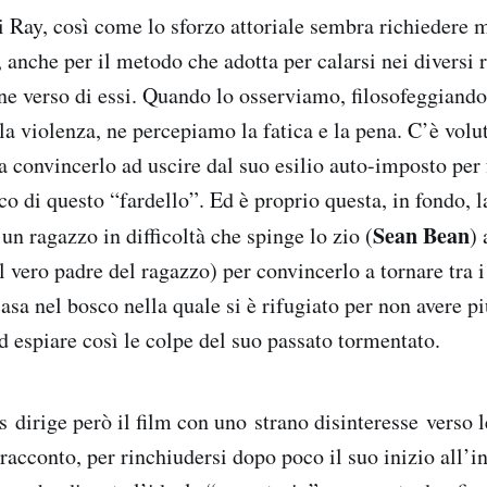
i Ray, così come lo sforzo attoriale sembra richiedere m
, anche per il metodo che adotta per calarsi nei diversi r
ne verso di essi. Quando lo osserviamo, filosofeggiand
la violenza, ne percepiamo la fatica e la pena. C’è voluto
a convincerlo ad uscire dal suo esilio auto-imposto per 
o di questo “fardello”. Ed è proprio questa, in fondo, 
Sean Bean
 un ragazzo in difficoltà che spinge lo zio (
) 
il vero padre del ragazzo) per convincerlo a tornare tra i
sa nel bosco nella quale si è rifugiato per non avere più
 espiare così le colpe del suo passato tormentato.
dirige però il film con uno strano disinteresse verso 
racconto, per rinchiudersi dopo poco il suo inizio all’i