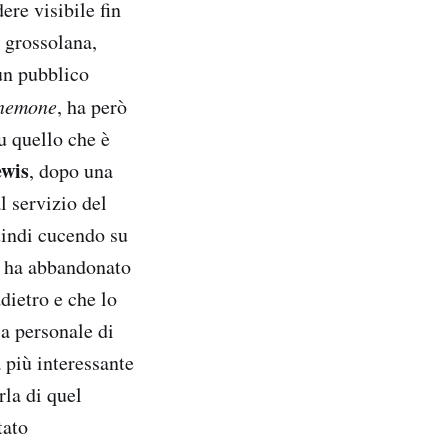
re visibile fin
’ grossolana,
 un pubblico
nemone
, ha però
u quello che è
ewis
, dopo una
l servizio del
quindi cucendo su
e ha abbandonato
dietro e che lo
ia personale di
 più interessante
rla di quel
tato