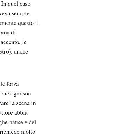
. In quel caso
 aveva sempre
iamente questo il
erca di
accento, le
istro), anche
le forza
 che ogni sua
are la scena in
attore abbia
nghe pause e del
richiede molto