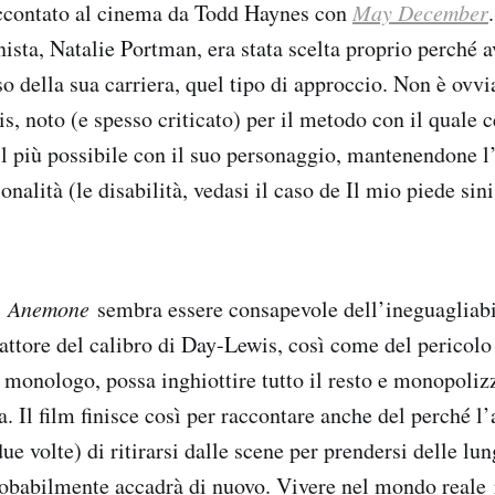
ccontato al cinema da Todd Haynes con
May December
onista, Natalie Portman, era stata scelta proprio perché
rso della sua carriera, quel tipo di approccio. Non è ovv
, noto (e spesso criticato) per il metodo con il quale c
 più possibile con il suo personaggio, mantenendone l’
sonalità (le disabilità, vedasi il caso de Il mio piede sin
o
Anemone
sembra essere consapevole dell’ineguagliabi
 attore del calibro di Day-Lewis, così come del pericolo
 monologo, possa inghiottire tutto il resto e monopolizz
. Il film finisce così per raccontare anche del perché l’
ue volte) di ritirarsi dalle scene per prendersi delle lu
obabilmente accadrà di nuovo. Vivere nel mondo reale 