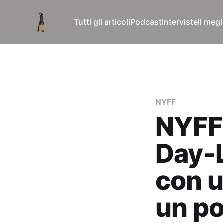
Tutti gli articoli
Podcast
Interviste
Il meg
NYFF
NYFF 
Day-L
con u
un po’