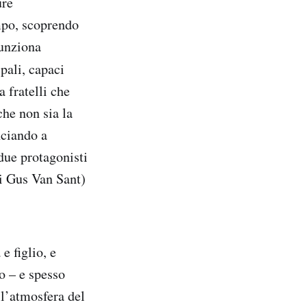
ure
mpo, scoprendo
funziona
ipali, capaci
 fratelli che
che non sia la
nciando a
due protagonisti
i Gus Van Sant)
e figlio, e
so – e spesso
ll’atmosfera del