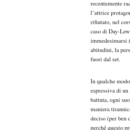
recentemente ra
l’attrice protag
rifiutato, nel co
caso di Day-Lewis
immedesimarsi il
abitudini, la per
fuori dal set.
In qualche mod
espressiva di un
battuta, ogni suo
maniera tirannica
deciso (per ben d
perché questo pr