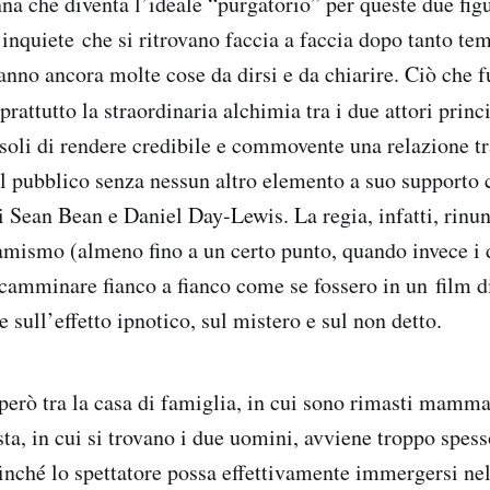
na che diventa l’ideale “purgatorio” per queste due fig
inquiete che si ritrovano faccia a faccia dopo tanto te
no ancora molte cose da dirsi e da chiarire. Ciò che 
rattutto la straordinaria alchimia tra i due attori princ
soli di rendere credibile e commovente una relazione tra
 al pubblico senza nessun altro elemento a suo supporto 
di Sean Bean e Daniel Day-Lewis. La regia, infatti, rinu
amismo (almeno fino a un certo punto, quando invece i 
amminare fianco a fianco come se fossero in un film d
e sull’effetto ipnotico, sul mistero e sul non detto.
 però tra la casa di famiglia, in cui sono rimasti mamma 
sta, in cui si trovano i due uomini, avviene troppo spes
finché lo spettatore possa effettivamente immergersi ne