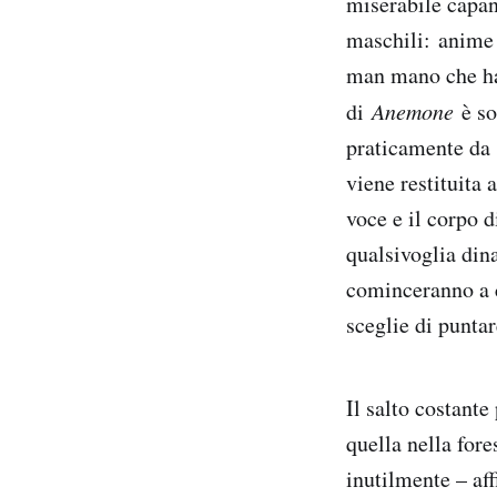
miserabile capan
maschili: anime 
man mano che han
di
Anemone
è sop
praticamente da 
viene restituita
voce e il corpo 
qualsivoglia din
cominceranno a c
sceglie di puntar
Il salto costante
quella nella fore
inutilmente – af