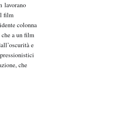
n lavorano
l film
ridente colonna
che a un film
all’oscurità e
pressionistici
azione, che