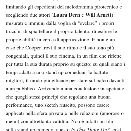
limitando gli espedienti del melodramma pirotecnico e
Laura Dern
Will Arnett
scegliendo due attori (
e
)
misurati e immuni dalla voglia di “svelare” i propri
trucchi, di spiattellare il proprio talento, di esibire le
proprie abilità in cerca di approvazione. E non è un
caso che Cooper trovi il suo ritmo e il suo tono più
congeniali, quindi il suo cinema, in un film che riflette
per tutta la sua durata proprio su questo: su quali siano i
tempi adatti a uno stand up comedian, le battute
migliori, il modo più efficace per stare sul palco davanti
a un pubblico. Arrivando a una conclusione inaspettata:
che quegli stessi principi che regolano una buona
performance, uno sketch riuscito, possono essere
applicati nella sfera privata e nelle relazioni (amorose o
meno) con altrettanta validità. Non è infatti un film
sulla stand up comedy, questo
Is This Thing On?
, così