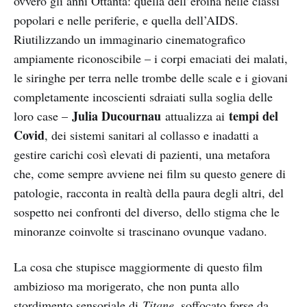
ovvero gli anni Ottanta: quella dell’eroina nelle classi
popolari e nelle periferie, e quella dell’AIDS.
Riutilizzando un immaginario cinematografico
ampiamente riconoscibile – i corpi emaciati dei malati,
le siringhe per terra nelle trombe delle scale e i giovani
completamente incoscienti sdraiati sulla soglia delle
Julia Ducournau
tempi del
loro case –
attualizza ai
Covid
, dei sistemi sanitari al collasso e inadatti a
gestire carichi così elevati di pazienti, una metafora
che, come sempre avviene nei film su questo genere di
patologie, racconta in realtà della paura degli altri, del
sospetto nei confronti del diverso, dello stigma che le
minoranze coinvolte si trascinano ovunque vadano.
La cosa che stupisce maggiormente di questo film
ambizioso ma morigerato, che non punta allo
stordimento sensoriale di
Titane
, soffocato forse da