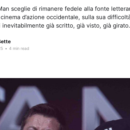
n sceglie di rimanere fedele alla fonte letterari
 cinema d’azione occidentale, sulla sua difficolt
nevitabilmente già scritto, già visto, già girato
Sette
25
•
4 min read