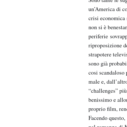
un’America di co
crisi economica 
non si è benestan
periferie sovrap
riproposizione d
strapotere televi
sono già probabil
cosi scandaloso 
male e, dall’altr
“challenges” più
benissimo e allor
proprio film, re
Facendo questo, 
nel romanzo di K