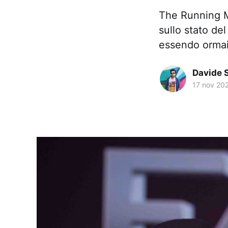
The Running Ma
sullo stato del
essendo ormai i
Davide 
17 nov 20