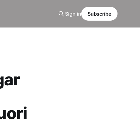
Sign in
Subscribe
gar
uori