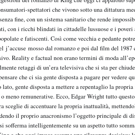
nsumatori-spettatori che vivono sotto una dittatura med
senza fine, con un sistema sanitario che rende impossibi
ti, con i ricchi blindati in cittadelle lussuose e i pover
popolate e fatiscenti. Così come vecchia e pedante potre
el j’accuse mosso dal romanzo e poi dal film del 1987 
sivo. Reality e factual non erano termini di moda all’ep
mente retaggi di un’era televisiva che si sta per chiude
pensare che ci sia gente disposta a pagare per vedere qu
o lato, gente disposta a mettere a repentaglio la propria
 o meno remunerative. Ecco, Edgar Wright tutto questo
a sceglie di accentuare la propria inattualità, mettendo
ndendo il proprio anacronismo l’oggetto principale di di
si sofferma intelligentemente su un aspetto tutto som
ing e che oggi invece assume una rilevanza decisiva: la