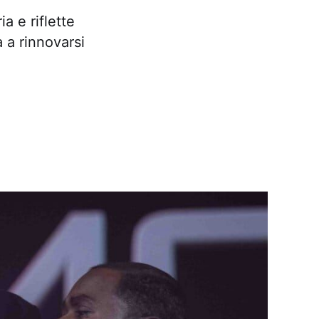
a e riflette
à a rinnovarsi
.