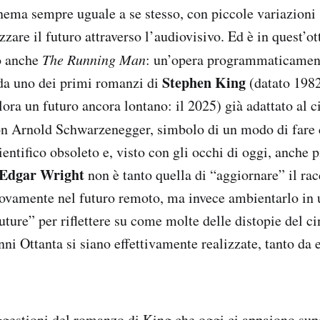
inema sempre uguale a se stesso, con piccole variazioni 
zzare il futuro attraverso l’audiovisivo. Ed è in quest’o
o anche
The Running Man
: un’opera programmaticamen
Stephen King
da uno dei primi romanzi di
(datato 1982
lora un futuro ancora lontano: il 2025) già adattato al 
n Arnold Schwarzenegger, simbolo di un modo di fare
entifico obsoleto e, visto con gli occhi di oggi, anche 
Edgar Wright
non è tanto quella di “aggiornare” il rac
ovamente nel futuro remoto, ma invece ambientarlo in 
uture” per riflettere su come molte delle distopie del c
nni Ottanta si siano effettivamente realizzate, tanto da 
ggestioni del romanzo di King che oggi ci appaiono super