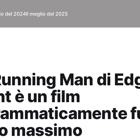
lio del 2024
Il meglio del 2025
unning Man di Ed
t è un film
rammaticamente f
o massimo