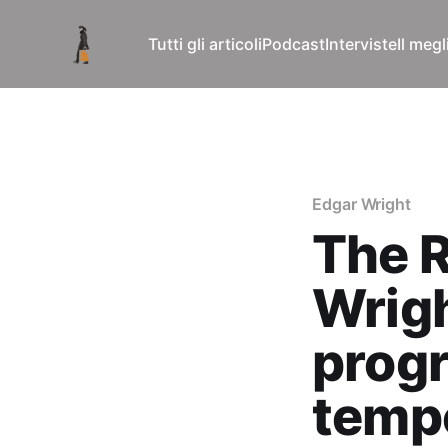
Tutti gli articoli
Podcast
Interviste
Il meg
Edgar Wright
The R
Wrigh
prog
temp