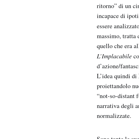
ritorno” di un c
incapace di ipoti
essere analizzat
massimo, tratta 
quello che era al
L’Implacabile
co
d’azione/fantasci
L’idea quindi di
proiettandolo nu
“not-so-distant f
narrativa degli a
normalizzate.
Sono tante le su