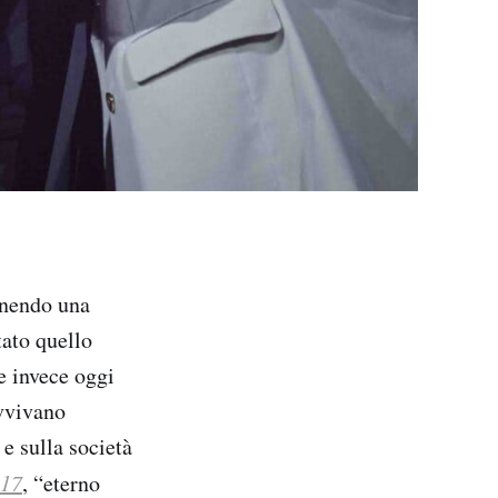
ponendo una
ato quello
e invece oggi
avvivano
e sulla società
 17
, “eterno