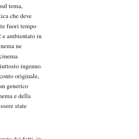
sul tema,
ttica che deve
te fuori tempo
 e ambientato in
cinema ne
 cinema
piuttosto ingenuo.
conto originale,
un generico
inema e della
essere state
ate dai fatti, in