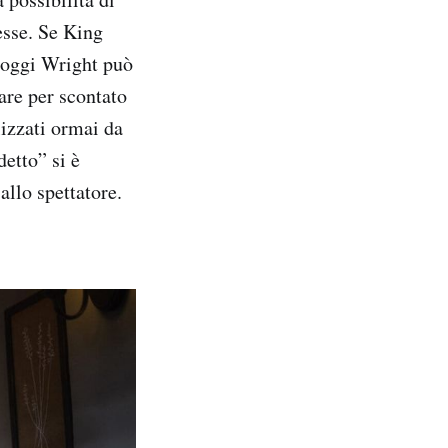
esse. Se King
 oggi Wright può
dare per scontato
lizzati ormai da
etto” si è
allo spettatore.