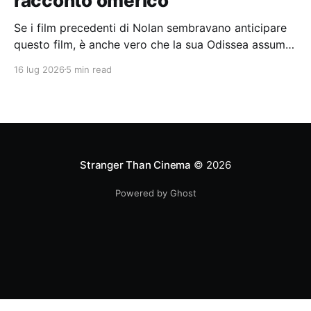
racconto omerico
Se i film precedenti di Nolan sembravano anticipare
questo film, è anche vero che la sua Odissea assume
in sé molti elementi tipicamente nolaniani.
16 lug 2026
5 min read
Stranger Than Cinema
© 2026
Powered by Ghost