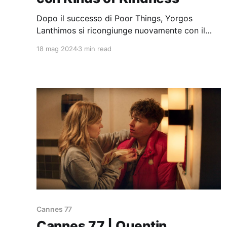
Dopo il successo di Poor Things, Yorgos
Lanthimos si ricongiunge nuovamente con il
suo storico sceneggiatore Efthymis Filippou in
18 mag 2024
3 min read
Kinds of Kindness.
Cannes 77
Cannes 77 | Quentin