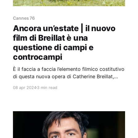
Cannes 76
Ancora un’estate | il nuovo
film di Breillat è una
questione di campi e
controcampi
È il faccia a faccia l’elemento filmico costitutivo
di questa nuova opera di Catherine Breillat,
eccezionale nel rendere nuovamente rischiosa
08 apr 2024
3 min read
quella che è la sintassi di base del campo-
controcampo cinematografico.