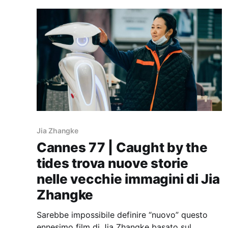
Jia Zhangke
Cannes 77 | Caught by the
tides trova nuove storie
nelle vecchie immagini di Jia
Zhangke
Sarebbe impossibile definire “nuovo” questo
ennesimo film di Jia Zhangke basato sul