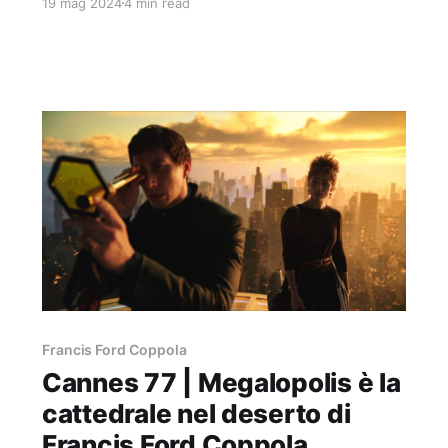
19 mag 2024
4 min read
maschili, ha operato sul suo cinema negli ultimi
anni.
Francis Ford Coppola
Cannes 77 | Megalopolis è la
cattedrale nel deserto di
Francis Ford Coppola