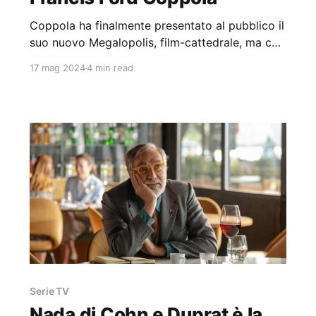
Coppola ha finalmente presentato al pubblico il
suo nuovo Megalopolis, film-cattedrale, ma con
i mattoni a vista, progetto monumentale già
17 mag 2024
4 min read
pericolante, di cui si vociferava fin dagli anni
’80.
Serie TV
Nada di Cohn e Duprat è la