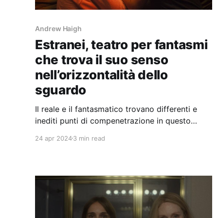
Andrew Haigh
Estranei, teatro per fantasmi
che trova il suo senso
nell’orizzontalità dello
sguardo
Il reale e il fantasmatico trovano differenti e
inediti punti di compenetrazione in questo
ultimo film di Andrew Haigh, da sempre regista
24 apr 2024
3 min read
dell’hic et nunc, del presente come unico
terreno di gioco.