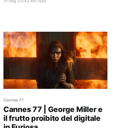
19 mag 2024
3 min read
sembra voler abbandonare qualsiasi tipo di
misticismo per “secolarizzare” il suo cinema.
Cannes 77
Cannes 77 | George Miller e
il frutto proibito del digitale
in Furiosa