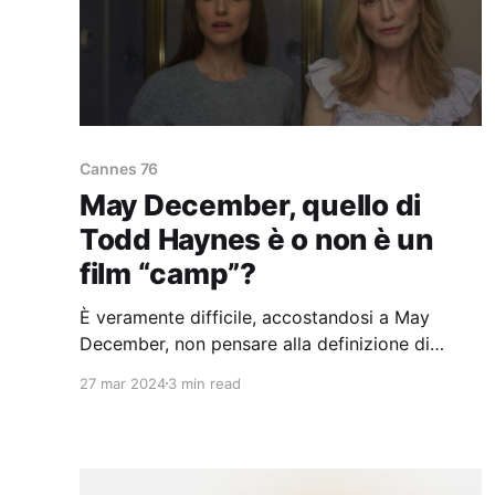
Cannes 76
May December, quello di
Todd Haynes è o non è un
film “camp”?
È veramente difficile, accostandosi a May
December, non pensare alla definizione di
“camp” data da Philip Core nel suo illuminante
27 mar 2024
3 min read
saggio dal titolo: “Una bugia che racconta la
verità”.