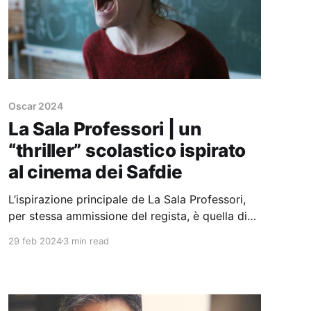
Oscar 2024
La Sala Professori | un
“thriller” scolastico ispirato
al cinema dei Safdie
L’ispirazione principale de La Sala Professori,
per stessa ammissione del regista, è quella di
Uncut Gems dei fratelli Safdie, da cui riprende
29 feb 2024
3 min read
la narrazione fatta solo per scene chiave.