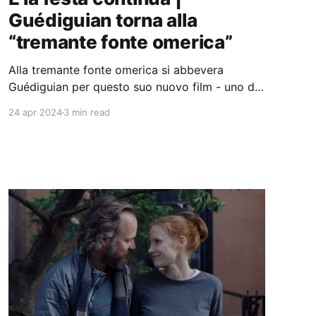
Guédiguian torna alla
“tremante fonte omerica”
Alla tremante fonte omerica si abbevera
Guédiguian per questo suo nuovo film - uno dei
suoi migliori - la cui narrazione si svolge tutta
24 apr 2024
3 min read
sotto il busto del cantore greco in rue
d’Aubagne.