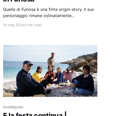
Quella di Furiosa è una finta origin-story. Il suo
personaggio rimane ostinatamente
unidimensionale, ancora più keatoniano per
16 mag 2024
4 min read
come si muove in silenzio in questa apocalisse
di camion e muscle car.
Guédiguian
E la festa continua |