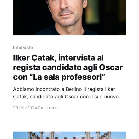
Interviste
Ilker Çatak, intervista al
regista candidato agli Oscar
con “La sala professori”
Abbiamo incontrato a Berlino il regista Ilker
Çatak, candidato agli Oscar con il suo nuovo
film “La sala professori”.
29 feb 2024
7 min read