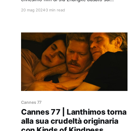
materiale mai utilizzato di altri suoi film
20 mag 2024
3 min read
precedenti: opera sommativa quanto
eterogenea.
Cannes 77
Cannes 77 | Lanthimos torna
alla sua crudeltà originaria
con Kinds of Kindness