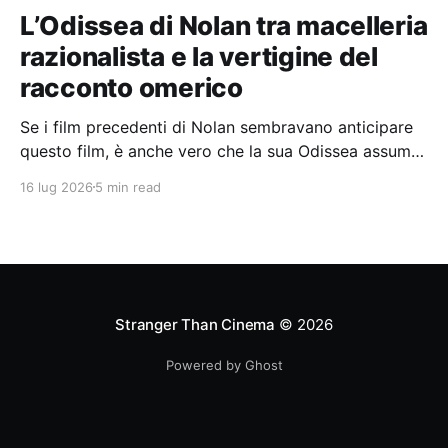
L’Odissea di Nolan tra macelleria
razionalista e la vertigine del
racconto omerico
Se i film precedenti di Nolan sembravano anticipare
questo film, è anche vero che la sua Odissea assume
in sé molti elementi tipicamente nolaniani.
16 lug 2026
5 min read
Stranger Than Cinema
© 2026
Powered by Ghost