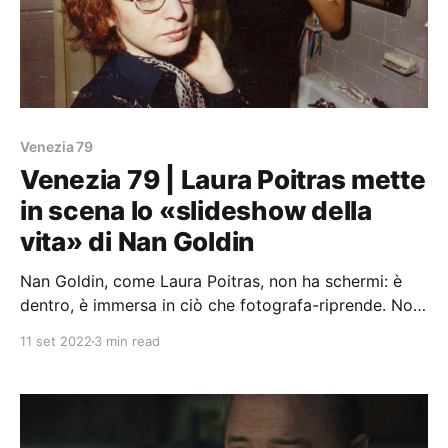
Venezia 79
Venezia 79 | Laura Poitras mette
in scena lo «slideshow della
vita» di Nan Goldin
Nan Goldin, come Laura Poitras, non ha schermi: è
dentro, è immersa in ciò che fotografa-riprende. Non
«abita la distanza» ma anzi la prossimità.
11 set 2022
3 min read