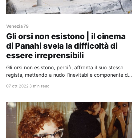
Venezia 79
Gli orsi non esistono | il cinema
di Panahi svela la difficoltà di
essere irreprensibili
Gli orsi non esistono, perciò, affronta il suo stesso
regista, mettendo a nudo l’inevitabile componente di
narrazione che resiste in ogni tentativo di descrivere
07 ott 2022
3 min read
la realtà.