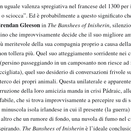
on uguale valenza spregiativa nel francese del 1300 per 
o sciocca”. Ed è probabilmente a questo significato che 
rendan Gleeson
in
The Banshees of Inisherin
, silenzi
lino che improvvisamente decide che il suo migliore am
iù meritevole della sua compagnia proprio a causa della
non tollera più. Quel suo atteggiamento sorridente nei c
(persino passeggiando in un camposanto non riesce ad 
cigliata), quel suo desiderio di conversazioni frivole s
sterco dei propri animali. Questa unilaterale e apparen
rruzione della loro amicizia manda in crisi Pádraic, all
fabile, che si trova improvvisamente a percepire su di sé
 minuscola isola irlandese in cui il presente (la guerra) 
ltro che un rumore di fondo, una nuvola di fumo nel c
spirando.
The Banshees of Inisherin
è l’ideale conclusi