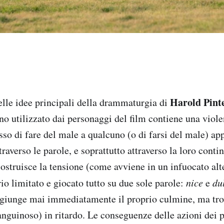
Harold Pint
le idee principali della drammaturgia di
o utilizzato dai personaggi del film contiene una violen
sso di fare del male a qualcuno (o di farsi del male) ap
traverso le parole, e soprattutto attraverso la loro conti
truisce la tensione (come avviene in un infuocato alt
io limitato e giocato tutto su due sole parole:
nice
e
du
ggiunge mai immediatamente il proprio culmine, ma tr
nguinoso) in ritardo. Le conseguenze delle azioni dei 