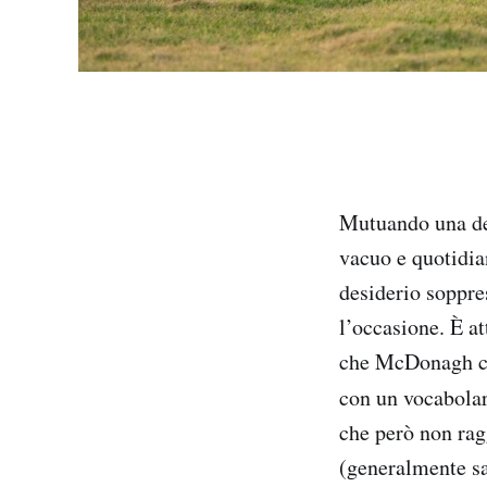
Mutuando una del
vacuo e quotidian
desiderio soppre
l’occasione. È at
che McDonagh cos
con un vocabolar
che però non ra
(generalmente sa