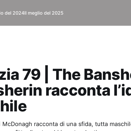
lio del 2024
Il meglio del 2025
ia 79 | The Bans
isherin racconta l’i
hile
di McDonagh racconta di una sfida, tutta maschil