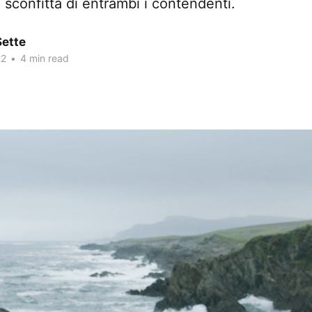
la sconfitta di entrambi i contendenti.
Sette
22
•
4 min read