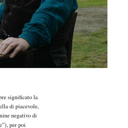
re significato la
lla di piacevole,
rmine negativo di
e”), per poi