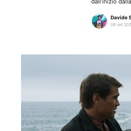
dall’inizio dal
Davide 
08 set 20