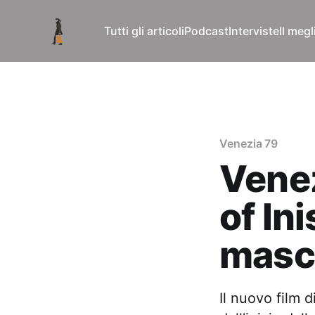
Tutti gli articoli
Podcast
Interviste
Il meg
Venezia 79
Venez
of In
masc
Il nuovo film 