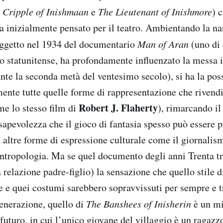
 Cripple of Inishmaan
e
The Lieutenant of Inishmore
)
 inizialmente pensato per il teatro. Ambientando la na
oggetto nel 1934 del documentario
Man of Aran
(uno di 
no statunitense, ha profondamente influenzato la messa 
nte la seconda metà del ventesimo secolo), si ha la poss
amente tutte quelle forme di rappresentazione che rivend
Robert J. Flaherty
me lo stesso film di
), rimarcando il
sapevolezza che il gioco di fantasia spesso può essere p
d altre forme di espressione culturale come il giornalism
’antropologia. Ma se quel documento degli anni Trenta t
 relazione padre-figlio) la sensazione che quello stile di
ne e quei costumi sarebbero sopravvissuti per sempre e 
enerazione, quello di
The Banshees of Inisherin
è un m
futuro, in cui l’unico giovane del villaggio è un ragaz