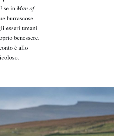
E se in
Man of
sue burrascose
li esseri umani
roprio benessere.
conto è allo
icoloso.