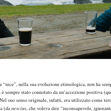
se “nice”, nella sua evoluzione etimologica, non ha semp
n è sempre stato connotato da un’accezione positiva (que
 Nel suo senso originale, infatti, era utilizzato come te
na (da
nescius
, che voleva dire “inconsapevole, ignorant