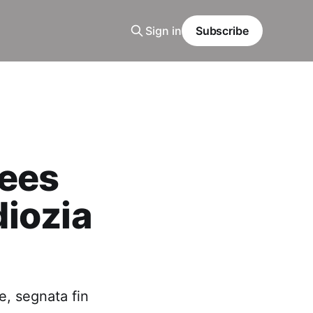
Sign in
Subscribe
hees
diozia
e, segnata fin