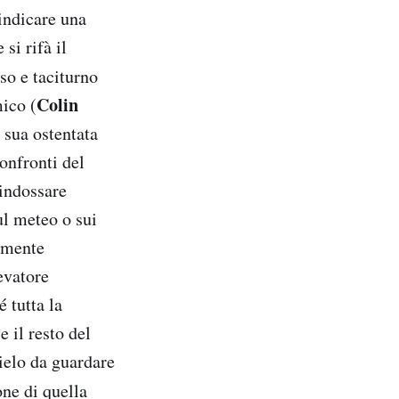
indicare una
si rifà il
oso e taciturno
Colin
ico (
 sua ostentata
onfronti del
indossare
ul meteo o sui
temente
evatore
 tutta la
e il resto del
ielo da guardare
one di quella