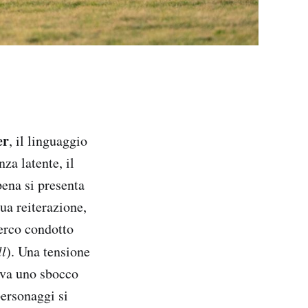
er
, il linguaggio
za latente, il
pena si presenta
nua reiterazione,
erco condotto
ll
). Una tensione
ova uno sbocco
personaggi si