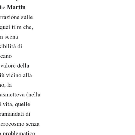
Martin
che
rrazione sulle
quei film che,
in scena
ibilità di
icano
 valore della
iù vicino alla
o, la
rasmetteva (nella
 vita, quelle
tramandati di
icrocosmo senza
zo problematico