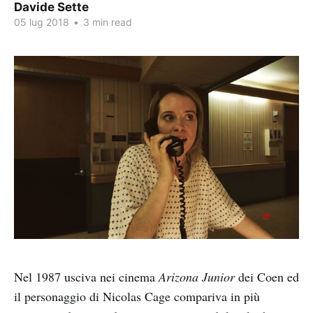
Davide Sette
05 lug 2018
•
3 min read
Nel 1987 usciva nei cinema
Arizona Junior
dei Coen ed
il personaggio di Nicolas Cage compariva in più