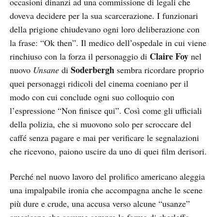
occasioni dinanzi ad una commissione di legali che
doveva decidere per la sua scarcerazione. I funzionari
della prigione chiudevano ogni loro deliberazione con
la frase: “Ok then”. Il medico dell’ospedale in cui viene
Claire Foy
rinchiuso con la forza il personaggio di
nel
Soderbergh
nuovo
Unsane
di
sembra ricordare proprio
quei personaggi ridicoli del cinema coeniano per il
modo con cui conclude ogni suo colloquio con
l’espressione “Non finisce qui”. Così come gli ufficiali
della polizia, che si muovono solo per scroccare del
caffé senza pagare e mai per verificare le segnalazioni
che ricevono, paiono uscire da uno di quei film derisori.
Perché nel nuovo lavoro del prolifico americano aleggia
una impalpabile ironia che accompagna anche le scene
più dure e crude, una accusa verso alcune “usanze”
americane che assume sempre la forma di sberleffo