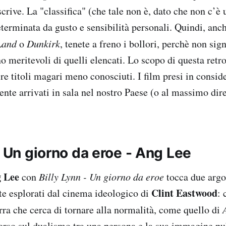
scrive. La "classifica" (che tale non è, dato che non c’è 
terminata da gusto e sensibilità personali. Quindi, anc
Land
o
Dunkirk
, tenete a freno i bollori, perchè non sig
o meritevoli di quelli elencati. Lo scopo di questa retr
ire titoli magari meno conosciuti. I film presi in consi
ente arrivati in sala nel nostro Paese (o al massimo dir
: Un giorno da eroe - Ang Lee
 Lee
con
Billy Lynn - Un giorno da eroe
tocca due argo
Clint Eastwood
te esplorati dal cinema ideologico di
: 
rra che cerca di tornare alla normalità, come quello di
orso sul dualismo tra una persona e la sua immagine p