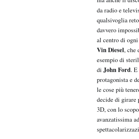
da radio e televi
qualsivoglia reto
davvero impossib
al centro di ogn
Vin Diesel
, che
esempio di steri
John Ford
di
. E
protagonista e d
le cose più tene
decide di girare
3D, con lo scopo
avanzatissima ad
spettacolarizzaz