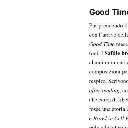
Good Time
Pur prendendo il 
con l’arrivo dell
Good Time
mesco
Safdie br
toni. I
alcuni momenti a
composizioni per
respiro. Scrivon
after reading
, c
che cerca di lib
fosse una storia 
e
Brawl in Cell 
pulp e la citazio