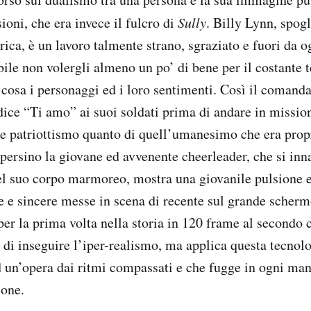
sioni, che era invece il fulcro di
Sully
. Billy Lynn, spogl
rica, è un lavoro talmente strano, sgraziato e fuori da 
ile non volergli almeno un po’ di bene per il costante t
i cosa i personaggi ed i loro sentimenti. Così il coman
 dice “Ti amo” ai suoi soldati prima di andare in missio
le patriottismo quanto di quell’umanesimo che era prop
 persino la giovane ed avvenente cheerleader, che si in
el suo corpo marmoreo, mostra una giovanile pulsione er
re e sincere messe in scena di recente sul grande scher
 per la prima volta nella storia in 120 frame al secondo
 di inseguire l’iper-realismo, ma applica questa tecnol
 un’opera dai ritmi compassati e che fugge in ogni man
ione.