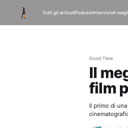
Tutti gli articoli
Podcast
Interviste
Il meg
Good Time
Il me
film p
Il primo di una
cinematografic