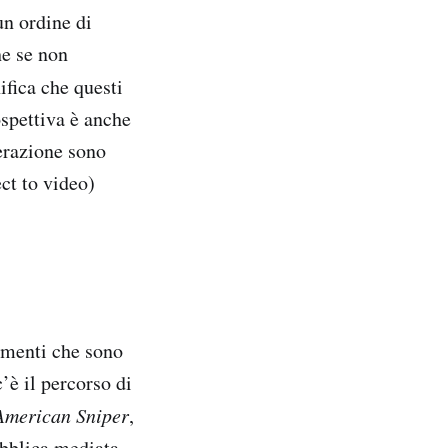
un ordine di
he se non
nifica che questi
ospettiva è anche
derazione sono
ect to video)
menti che sono
c’è il percorso di
American Sniper
,
ubblica mediata