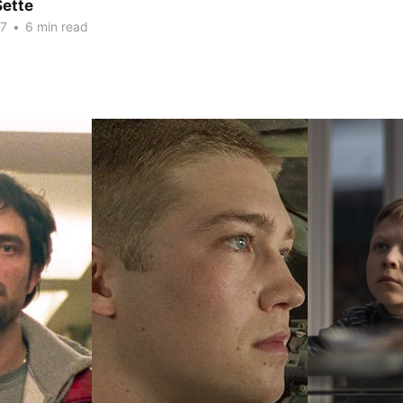
Sette
17
•
6 min read