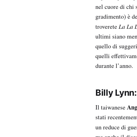
nel cuore di chi 
gradimento) è de
troverete
La La 
ultimi siano men
quello di sugger
quelli effettivam
durante l’anno.
Billy Lynn
Ang
Il taiwanese
stati recentemen
un reduce di gue
ma anche il disc