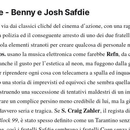
 - Benny e Josh Safdie
via dai classici cliché del cinema d’azione, con una rap
a polizia ed il conseguente arresto di uno dei due fratell
la elementi stranoti per creare qualcosa di personale ne
os.
Refn
usano la musica elettronica come farebbe
, da 
nche il gusto per l’estetica al neon, ma fuggono dalla 
 riprendere ogni cosa con telecamera a spalla ed inqua
o una storia di imprevisti ed equivoci che sembra quell
ostruendo una successione di tentativi maldestri di un i
erare un complice persino meno credibile di lui, ma la 
S. Craig Zahler
davvero seria e tragica. Se
, il regista d
Block 99
, è stato spesso definito come un Tarantino senza
ne, così i fratelli Safdie sembrano i fratelli Coen senza 