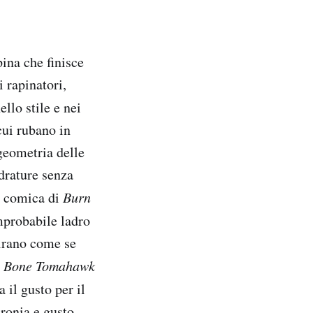
ina che finisce
i rapinatori,
llo stile e nei
cui rubano in
geometria delle
drature senza
a comica di
Burn
mprobabile ladro
girano come se
i
Bone Tomahawk
 il gusto per il
ironia e gusto