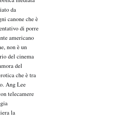
iato da
ogni canone che è
entativo di porre
dante americano
ne, non è un
rio del cinema
namora del
otica che è tra
mo. Ang Lee
 con telecamere
ogia
iera la