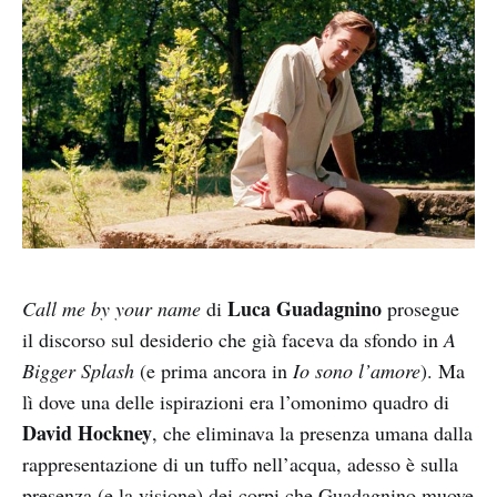
Luca Guadagnino
Call me by your name
di
prosegue
il discorso sul desiderio che già faceva da sfondo in
A
Bigger Splash
(e prima ancora in
Io sono l’amore
). Ma
lì dove una delle ispirazioni era l’omonimo quadro di
David Hockney
, che eliminava la presenza umana dalla
rappresentazione di un tuffo nell’acqua, adesso è sulla
presenza (e la visione) dei corpi che Guadagnino muove