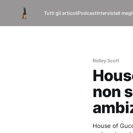
Tutti gli articoli
Podcast
Interviste
Il meg
Ridley Scott
House
non s
ambiz
House of Gucci