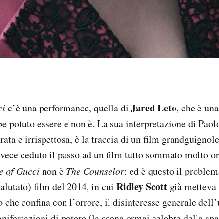
Jared Leto
ci
c’è una performance, quella di
, che è una
be potuto essere e non è. La sua interpretazione di Paol
ata e irrispettosa, è la traccia di un film grandguignol
invece ceduto il passo ad un film tutto sommato molto or
e of Gucci
non è
The Counselor
: ed è questo il proble
Ridley Scott
alutato) film del 2014, in cui
già metteva 
o che confina con l’orrore, il disinteresse generale dell
nifestazioni di potere (la scena ormai celebre della spa