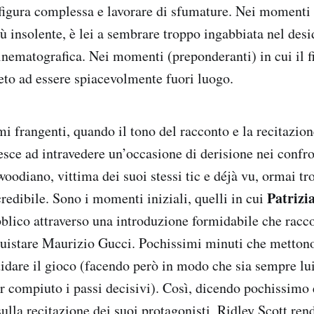
 figura complessa e lavorare di sfumature. Nei momenti i
iù insolente, è lei a sembrare troppo ingabbiata nel desi
inematografica. Nei momenti (preponderanti) in cui il fi
Leto ad essere spiacevolmente fuori luogo.
mi frangenti, quando il tono del racconto e la recitazio
esce ad intravedere un’occasione di derisione nei confro
woodiano, vittima dei suoi stessi tic e déjà vu, ormai t
Patrizi
credibile. Sono i momenti iniziali, quelli in cui
bblico attraverso una introduzione formidabile che racco
quistare Maurizio Gucci. Pochissimi minuti che mettono
uidare il gioco (facendo però in modo che sia sempre lui
ver compiuto i passi decisivi). Così, dicendo pochissimo
lla recitazione dei suoi protagonisti, Ridley Scott rend