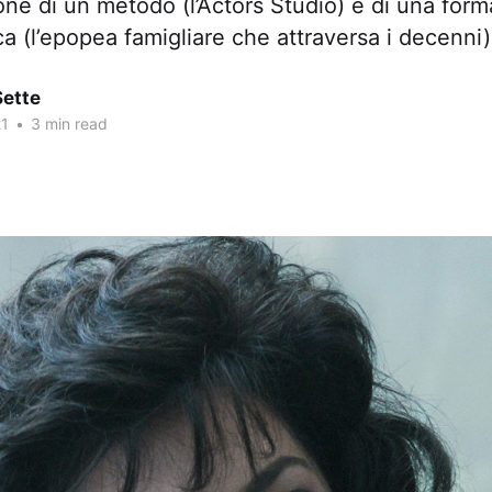
ne di un metodo (l’Actors Studio) e di una form
a (l’epopea famigliare che attraversa i decenni)
Sette
21
•
3 min read