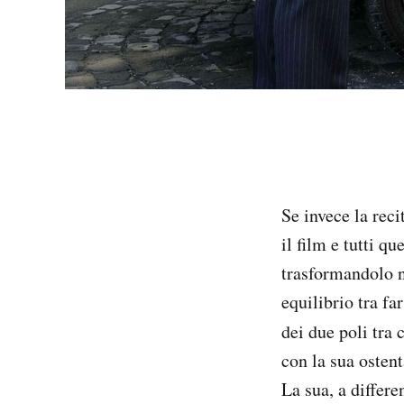
Se invece la reci
il film e tutti q
trasformandolo n
equilibrio tra f
dei due poli tra 
con la sua ostent
La sua, a differe