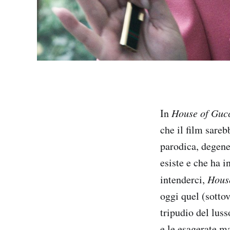
In
House of Guc
che il film sareb
parodica, degener
esiste e che ha 
intenderci,
Hous
oggi quel (sottov
tripudio del luss
e le esagerate ma