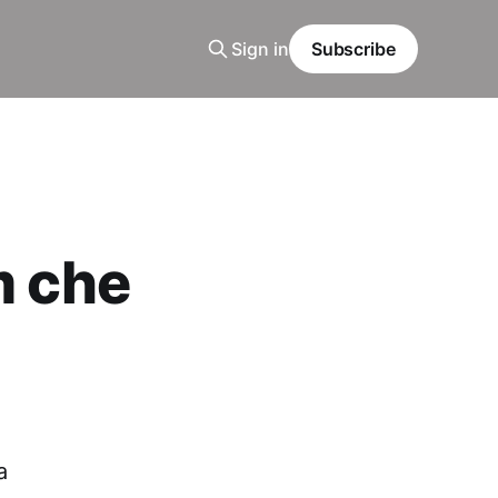
Sign in
Subscribe
m che
a