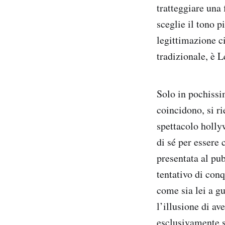
tratteggiare una
sceglie il tono p
legittimazione c
tradizionale, è 
Solo in pochissi
coincidono, si ri
spettacolo holly
di sé per essere 
presentata al pu
tentativo di con
come sia lei a g
l’illusione di a
esclusivamente su