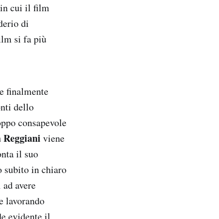
n cui il film
derio di
lm si fa più
ne finalmente
nti dello
roppo consapevole
a Reggiani
viene
nta il suo
 subito in chiaro
 ad avere
 e lavorando
e evidente il