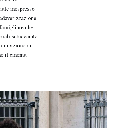
iale inespresso
cadaverizzazione
 famigliare che
riali schiacciate
i ambizione di
he il cinema