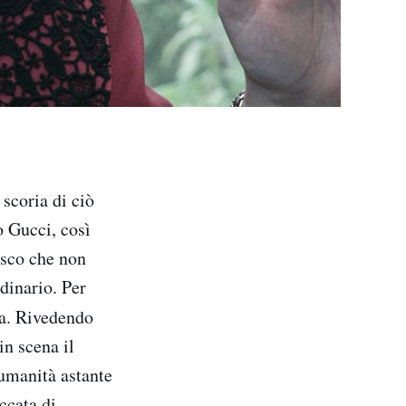
 scoria di ciò
o Gucci, così
esco che non
dinario. Per
ma. Rivedendo
in scena il
’umanità astante
ccata di