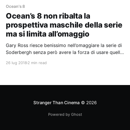
Ocean's 8
Ocean’s 8 non ribalta la
prospettiva maschile della serie
ma si limita all’omaggio
Gary Ross riesce benissimo nell’omaggiare la serie di
Soderbergh senza però avere la forza di usare quello
che era il fulcro di ogni suo episodio, ovvero il
26 lug 2018
2 min read
carisma dei personaggi e dei divi che li incarnano,
per fare qualcosa di diverso.
Stranger Than Cinema
© 2026
Powered by Ghost