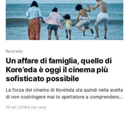
Kore'eda
Un affare di famiglia, quello di
Kore’eda è oggi il cinema più
sofisticato possibile
La forza del cinema di Kore’eda sta quindi nella scelta
di non costringere mai lo spettatore a comprendere i
personaggi che osserva, ma di lasciare invece a chi
19 set 2018
4 min read
guarda la libertà di aderire naturalmente al loro punto
di vista