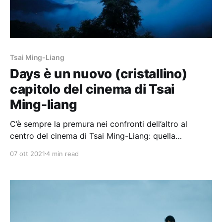
Tsai Ming-Liang
Days è un nuovo (cristallino)
capitolo del cinema di Tsai
Ming-liang
C’è sempre la premura nei confronti dell’altro al
centro del cinema di Tsai Ming-Liang: quella
“gentilezza degli sconosciuti” codificata da
07 ott 2021
4 min read
Tennessee Williams.