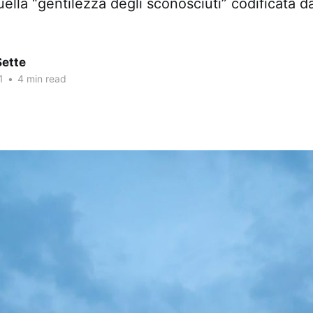
ella “gentilezza degli sconosciuti” codificata 
Sette
1
•
4 min read