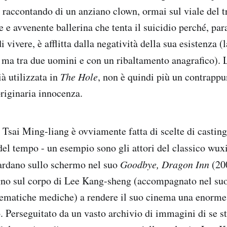
 raccontando di un anziano clown, ormai sul viale del 
 e avvenente ballerina che tenta il suicidio perché, para
 vivere, è afflitta dalla negatività della sua esistenza (
, ma tra due uomini e con un ribaltamento anagrafico). 
ià utilizzata in
The Hole
, non è quindi più un contrappu
originaria innocenza.
 Tsai Ming-liang è ovviamente fatta di scelte di casting
el tempo - un esempio sono gli attori del classico wux
ardano sullo schermo nel suo
Goodbye, Dragon Inn
(200
no sul corpo di Lee Kang-sheng (accompagnato nel su
lematiche mediche) a rendere il suo cinema una enorme 
. Perseguitato da un vasto archivio di immagini di se s