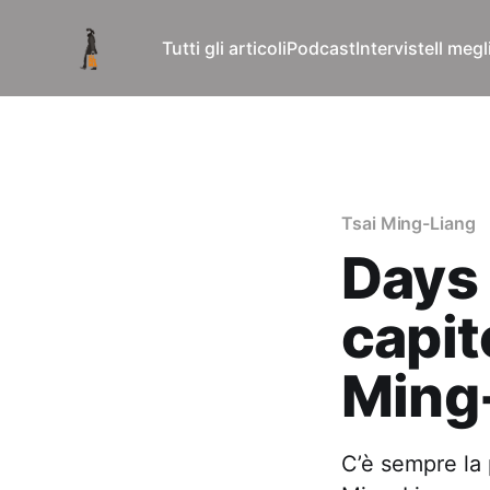
Tutti gli articoli
Podcast
Interviste
Il meg
Tsai Ming-Liang
Days 
capit
Ming
C’è sempre la 