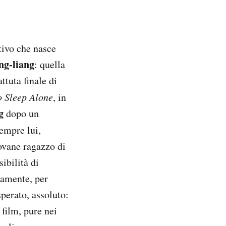
tivo che nasce
ng-liang
: quella
ttuta finale di
o Sleep Alone
, in
g
dopo un
empre lui,
ovane ragazzo di
ibilità di
ramente, per
perato, assoluto:
 film, pure nei