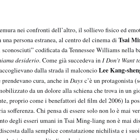
mura nei confronti dell’altro, il sollievo fisico ed emo
Tsai Mi
n una persona estranea, al centro del cinema di
i sconosciuti” codificata da Tennessee Williams nella ba
hiama desiderio
. Come già succedeva in
I Don’t Want t
Lee Kang-shen
accoglievano dalla strada il malconcio
e prendevano cura, anche in
Days
c’è un protagonista (s
bilizzato da un dolore alla schiena che trova in un gi
e, proprio come i benefattori del film del 2006) la poss
ria sofferenza. Chi pensa di essere solo non lo è mai ve
nto degli esseri umani in Tsai Ming-liang non è mai dis
discosta dalla semplice constatazione nichilista e i suoi