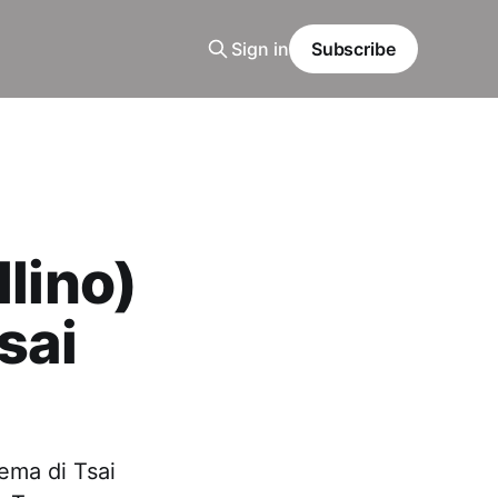
Sign in
Subscribe
llino)
sai
nema di Tsai