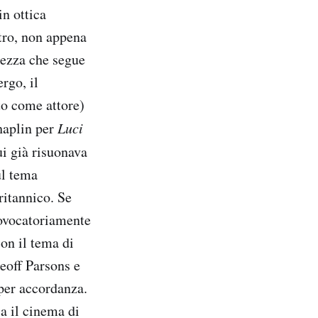
n ottica
tro, non appena
rezza che segue
rgo, il
to come attore)
haplin per
Luci
cui già risuonava
ul tema
ritannico. Se
rovocatoriamente
on il tema di
eoff Parsons e
per accordanza.
la il cinema di