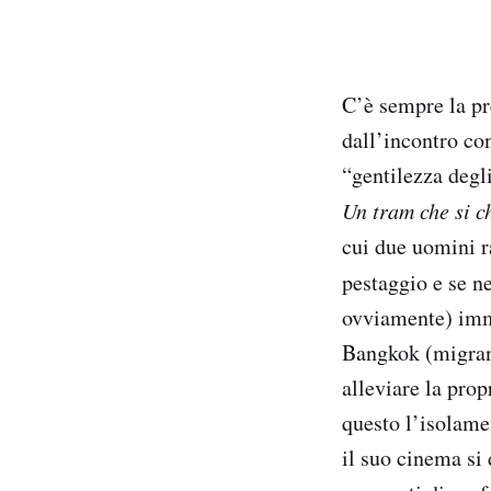
C’è sempre la pre
dall’incontro co
“gentilezza degl
Un tram che si c
cui due uomini r
pestaggio e se n
ovviamente) immo
Bangkok (migrant
alleviare la prop
questo l’isolame
il suo cinema si 