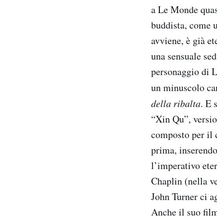
a Le Monde quasi
buddista, come u
avviene, è già e
una sensuale sed
personaggio di 
un minuscolo ca
della ribalta
. E 
“Xin Qu”, versio
composto per il 
prima, inserendo
l’imperativo ete
Chaplin (nella v
John Turner ci a
Anche il suo film