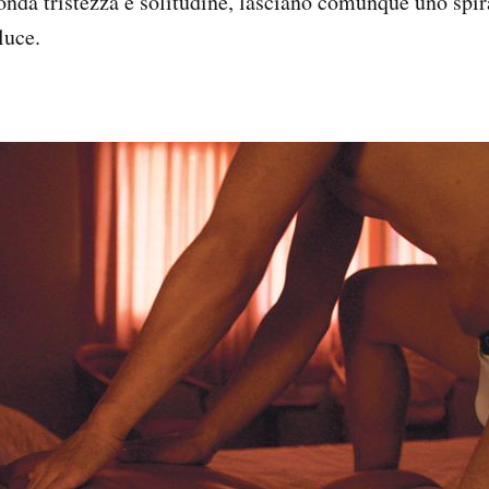
nda tristezza e solitudine, lasciano comunque uno spir
luce.