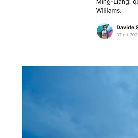
Ming-Liang: qu
Williams.
Davide 
07 ott 202