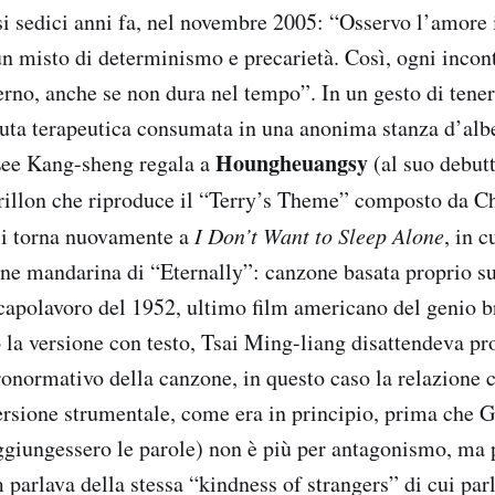
 sedici anni fa, nel novembre 2005: “Osservo l’amore i
n misto di determinismo e precarietà. Così, ogni incon
terno, anche se non dura nel tempo”. In un gesto di tene
uta terapeutica consumata in una anonima stanza d’albe
Houngheuangsy
Lee Kang-sheng regala a
(al suo debut
rillon che riproduce il “Terry’s Theme” composto da C
si torna nuovamente a
I Don’t Want to Sleep Alone
, in 
ne mandarina di “Eternally”: canzone basata proprio s
capolavoro del 1952, ultimo film americano del genio b
 la versione con testo, Tsai Ming-liang disattendeva p
ronormativo della canzone, in questo caso la relazione c
ersione strumentale, come era in principio, prima che G
ggiungessero le parole) non è più per antagonismo, ma 
 parlava della stessa “kindness of strangers” di cui par