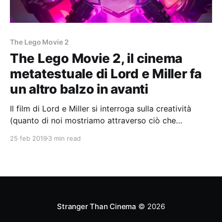
The Lego Movie 2
The Lego Movie 2, il cinema
metatestuale di Lord e Miller fa
un altro balzo in avanti
Il film di Lord e Miller si interroga sulla creatività
(quanto di noi mostriamo attraverso ciò che
creiamo?) ed allo stesso tempo riflette sulle logiche
25 feb 2019
3 min read
commerciali e industriali che muovono il mondo dei
giocattoli come quello del cinema
Stranger Than Cinema
© 2026