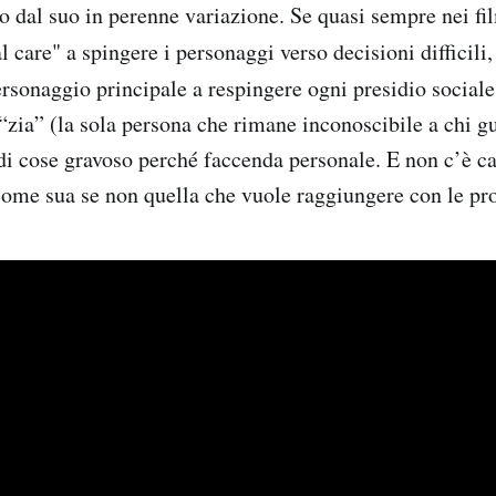
 dal suo in perenne variazione. Se quasi sempre nei fi
l care" a spingere i personaggi verso decisioni difficili,
ersonaggio principale a respingere ogni presidio sociale
“zia” (la sola persona che rimane inconoscibile a chi g
 di cose gravoso perché faccenda personale. E non c’è c
ome sua se non quella che vuole raggiungere con le pr