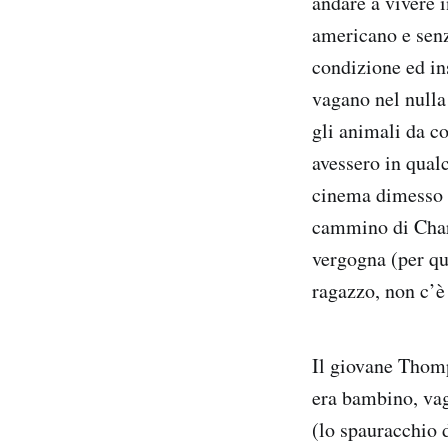
andare a vivere i
americano e senz
condizione ed in
vagano nel nulla 
gli animali da co
avessero in qual
cinema dimesso e
cammino di Charl
vergogna (per que
ragazzo, non c’è
Il giovane Thom
era bambino, vag
(lo spauracchio 