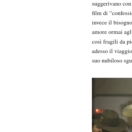
suggerivano con 
film di “confess
invece il bisogn
amore ormai agli
così fragili da p
adesso il viaggi
suo nubiloso sgu