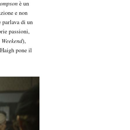
hompson
è un
azione e non
 parlava di un
rie passioni,
n
Weekend
),
 Haigh pone il