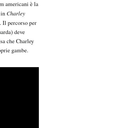
lm americani è la
 in
Charley
. Il percorso per
uarda) deve
asa che Charley
oprie gambe.