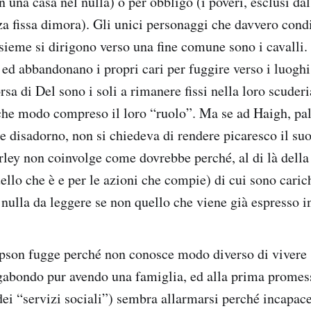
n una casa nel nulla) o per obbligo (i poveri, esclusi da
a fissa dimora). Gli unici personaggi che davvero con
sieme si dirigono verso una fine comune sono i cavalli.
ed abbandonano i propri cari per fuggire verso i luoghi 
rsa di Del sono i soli a rimanere fissi nella loro scuder
che modo compreso il loro “ruolo”. Ma se ad Haigh, pa
 disadorno, non si chiedeva di rendere picaresco il suo
ey non coinvolge come dovrebbe perché, al di là della 
llo che è e per le azioni che compie) di cui sono carich
 nulla da leggere se non quello che viene già espresso i
pson fugge perché non conosce modo diverso di vivere 
abondo pur avendo una famiglia, ed alla prima promess
dei “servizi sociali”) sembra allarmarsi perché incapa