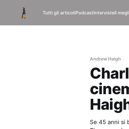
Tutti gli articoli
Podcast
Interviste
Il meg
Andrew Haigh
Charl
cinem
Haigh
Se 45 anni si 