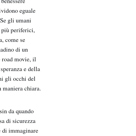
l benessere
dividono eguale
 Se gli umani
più periferici,
ia, come se
ladino di un
 road movie, il
speranza e della
i gli occhi del
n maniera chiara.
sin da quando
a di sicurezza
ce di immaginare