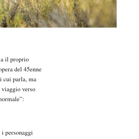
a il proprio
 opera del 45enne
i cui parla, ma
n viaggio verso
“normale”:
 i personaggi