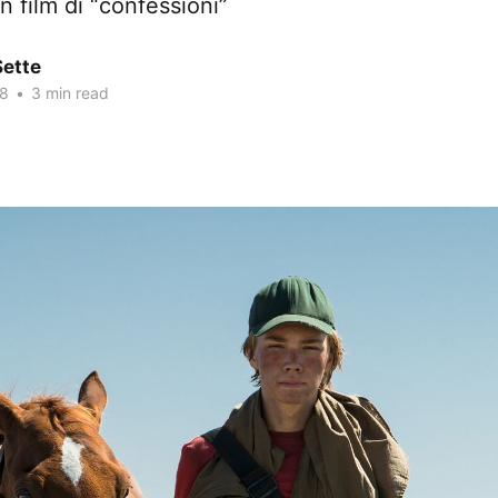
 film di “confessioni”
Sette
18
•
3 min read