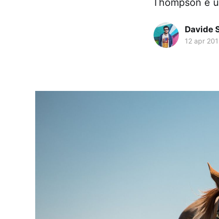
Thompson è un
Davide 
12 apr 20