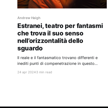
Andrew Haigh
Estranei, teatro per fantasmi
che trova il suo senso
nell’orizzontalità dello
sguardo
Il reale e il fantasmatico trovano differenti e
inediti punti di compenetrazione in questo
ultimo film di Andrew Haigh, da sempre regista
24 apr 2024
3 min read
dell’hic et nunc, del presente come unico terreno
di gioco.