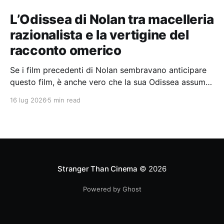
L’Odissea di Nolan tra macelleria
razionalista e la vertigine del
racconto omerico
Se i film precedenti di Nolan sembravano anticipare
questo film, è anche vero che la sua Odissea assume
in sé molti elementi tipicamente nolaniani.
16 lug 2026
5 min read
Stranger Than Cinema
© 2026
Powered by Ghost