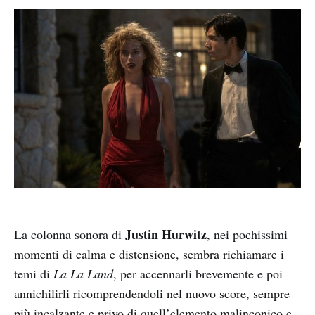
Justin Hurwitz
La colonna sonora di
, nei pochissimi
momenti di calma e distensione, sembra richiamare i
temi di
La La Land
, per accennarli brevemente e poi
annichilirli ricomprendendoli nel nuovo score, sempre
più incalzante e privo di quell’elemento malinconico e