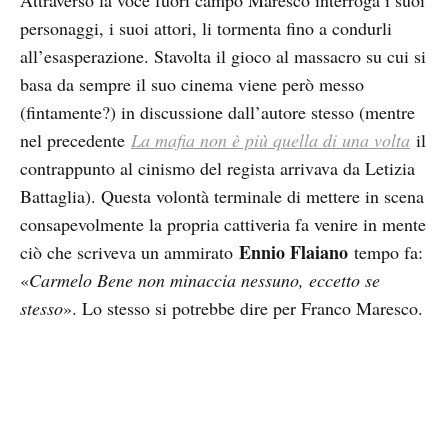
Attraverso la voce fuori campo Maresco interroga i suoi
personaggi, i suoi attori, li tormenta fino a condurli
all’esasperazione. Stavolta il gioco al massacro su cui si
basa da sempre il suo cinema viene però messo
(fintamente?) in discussione dall’autore stesso (mentre
nel precedente
La mafia non è più quella di una volta
il
contrappunto al cinismo del regista arrivava da Letizia
Battaglia). Questa volontà terminale di mettere in scena
consapevolmente la propria cattiveria fa venire in mente
Ennio Flaiano
ciò che scriveva un ammirato
tempo fa:
«
Carmelo Bene non minaccia nessuno, eccetto se
stesso
». Lo stesso si potrebbe dire per Franco Maresco.