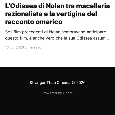
L’Odissea di Nolan tra macelleria
razionalista e la vertigine del
racconto omerico
Se i film precedenti di Nolan sembravano anticipare
questo film, è anche vero che la sua Odissea assume
in sé molti elementi tipicamente nolaniani.
16 lug 2026
5 min read
Stranger Than Cinema
© 2026
Powered by Ghost