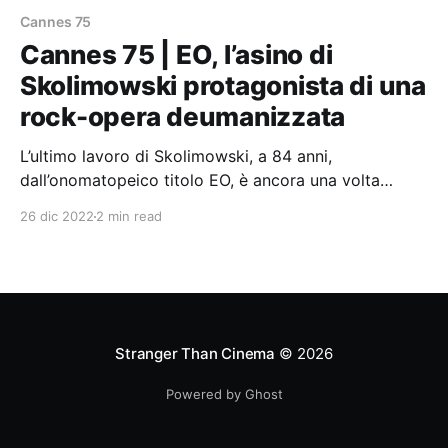
Cannes 75
Cannes 75 | EO, l’asino di
Skolimowski protagonista di una
rock-opera deumanizzata
L’ultimo lavoro di Skolimowski, a 84 anni,
dall’onomatopeico titolo EO, è ancora una volta
un’odissea muta come quella di Essential Killing.
26 dic 2022
2 min read
Stranger Than Cinema
© 2026
Powered by Ghost