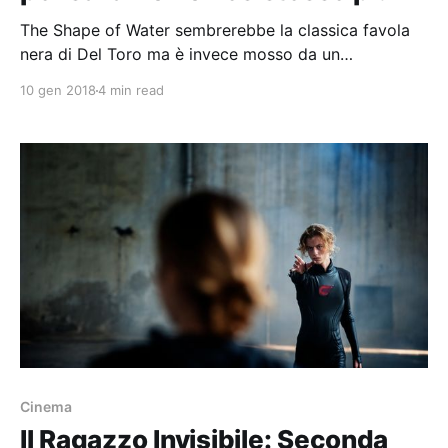
The Shape of Water sembrerebbe la classica favola
nera di Del Toro ma è invece mosso da un
romanticismo soverchiante che proviene da un'altra
10 gen 2018
4 min read
epoca del cinema.
Cinema
Il Ragazzo Invisibile: Seconda