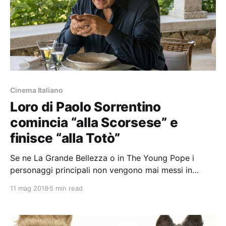
Cinema Italiano
Loro di Paolo Sorrentino
comincia “alla Scorsese” e
finisce “alla Totò”
Se ne La Grande Bellezza o in The Young Pope i
personaggi principali non vengono mai messi in
discussione, con Berlusconi sembra esserci un
11 mag 2018
5 min read
“dovere” a cui non è possibile sfuggire