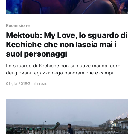
Recensione
Mektoub: My Love, lo sguardo di
Kechiche che non lascia mai i
suoi personaggi
Lo sguardo di Kechiche non si muove mai dai corpi
dei giovani ragazzi: nega panoramiche e campi
lunghi, riduce ogni scena a primi piani e piani
01 giu 2018
3 min read
americani, riuscendo ad inquadrare per 3 lunghe ore
di film quasi sempre e solo i suoi personaggi.