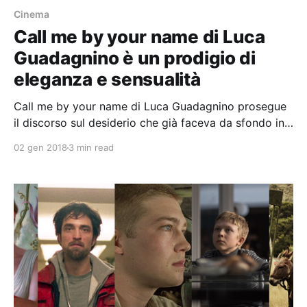
Cinema
Call me by your name di Luca
Guadagnino è un prodigio di
eleganza e sensualità
Call me by your name di Luca Guadagnino prosegue
il discorso sul desiderio che già faceva da sfondo in
A Bigger Splash (e prima ancora in Io sono l’amore).
02 gen 2018
3 min read
Ma lì dove una delle ispirazioni era l’omonimo quadro
di David Hockney, che eliminava la presenza umana
dalla rappresentazione