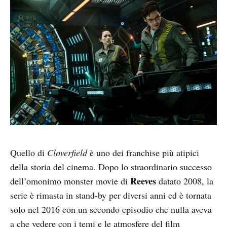
Quello di
Cloverfield
è uno dei franchise più atipici
della storia del cinema. Dopo lo straordinario successo
Reeves
dell’omonimo monster movie di
datato 2008, la
serie è rimasta in stand-by per diversi anni ed è tornata
solo nel 2016 con un secondo episodio che nulla aveva
a che vedere con i temi e le atmosfere del film