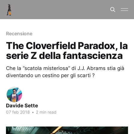
Recensione
The Cloverfield Paradox, la
serie Z della fantascienza
Che la “scatola misteriosa” di J.J. Abrams stia già
diventando un cestino per gli scarti ?
Davide Sette
07 feb 2018
•
2 min read