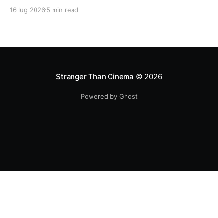
in sé molti elementi tipicamente nolaniani.
16 lug 2026
5 min read
Stranger Than Cinema
© 2026
Powered by Ghost