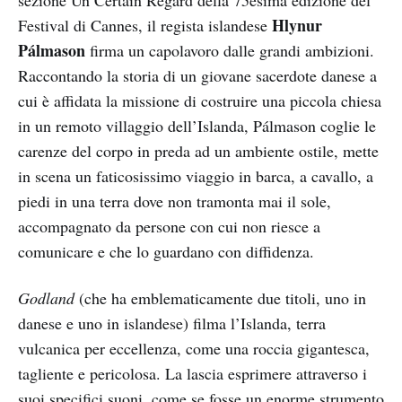
sezione Un Certain Regard della 75esima edizione del
Hlynur
Festival di Cannes, il regista islandese
Pálmason
firma un capolavoro dalle grandi ambizioni.
Raccontando la storia di un giovane sacerdote danese a
cui è affidata la missione di costruire una piccola chiesa
in un remoto villaggio dell’Islanda, Pálmason coglie le
carenze del corpo in preda ad un ambiente ostile, mette
in scena un faticosissimo viaggio in barca, a cavallo, a
piedi in una terra dove non tramonta mai il sole,
accompagnato da persone con cui non riesce a
comunicare e che lo guardano con diffidenza.
Godland
(che ha emblematicamente due titoli, uno in
danese e uno in islandese) filma l’Islanda, terra
vulcanica per eccellenza, come una roccia gigantesca,
tagliente e pericolosa. La lascia esprimere attraverso i
suoi specifici suoni, come se fosse un enorme strumento