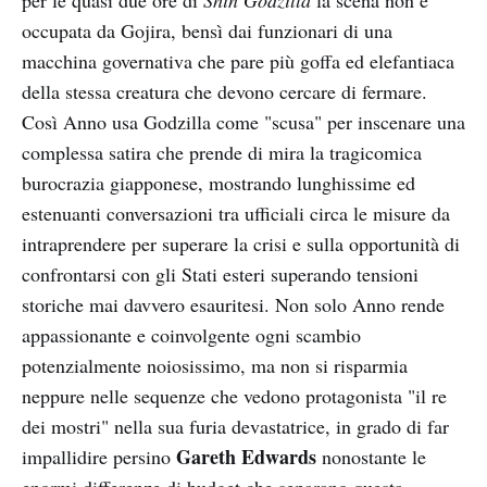
per le quasi due ore di
Shin Godzilla
la scena non è
occupata da Gojira, bensì dai funzionari di una
macchina governativa che pare più goffa ed elefantiaca
della stessa creatura che devono cercare di fermare.
Così Anno usa Godzilla come "scusa" per inscenare una
complessa satira che prende di mira la tragicomica
burocrazia giapponese, mostrando lunghissime ed
estenuanti conversazioni tra ufficiali circa le misure da
intraprendere per superare la crisi e sulla opportunità di
confrontarsi con gli Stati esteri superando tensioni
storiche mai davvero esauritesi. Non solo Anno rende
appassionante e coinvolgente ogni scambio
potenzialmente noiosissimo, ma non si risparmia
neppure nelle sequenze che vedono protagonista "il re
dei mostri" nella sua furia devastatrice, in grado di far
Gareth Edwards
impallidire persino
nonostante le