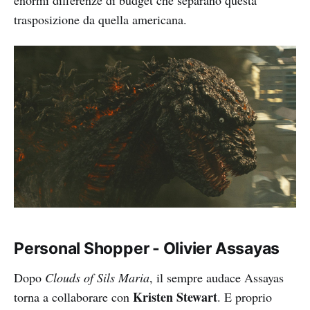
enormi differenze di budget che separano questa
trasposizione da quella americana.
Personal Shopper - Olivier Assayas
Dopo
Clouds of Sils Maria
, il sempre audace Assayas
Kristen Stewart
torna a collaborare con
. E proprio