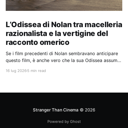
L’Odissea di Nolan tra macelleria
razionalista e la vertigine del
racconto omerico
Se i film precedenti di Nolan sembravano anticipare
questo film, è anche vero che la sua Odissea assume
in sé molti elementi tipicamente nolaniani.
16 lug 2026
5 min read
Stranger Than Cinema
© 2026
Powered by Ghost