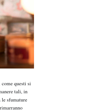
i come questi si
anere tali, in
 le sfumature
 rimarranno