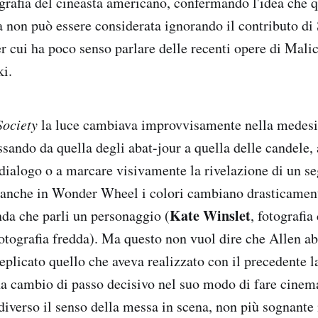
grafia del cineasta americano, confermando l'idea che 
a non può essere considerata ignorando il contributo di 
er cui ha poco senso parlare delle recenti opere di Mali
i.
Society
la luce cambiava improvvisamente nella medes
ssando da quella degli abat-jour a quella delle candele,
dialogo o a marcare visivamente la rivelazione di un s
 anche in Wonder Wheel i colori cambiano drasticament
Kate Winslet
da che parli un personaggio (
, fotografia
fotografia fredda). Ma questo non vuol dire che Allen a
plicato quello che aveva realizzato con il precedente l
a cambio di passo decisivo nel suo modo di fare cinem
iverso il senso della messa in scena, non più sognant