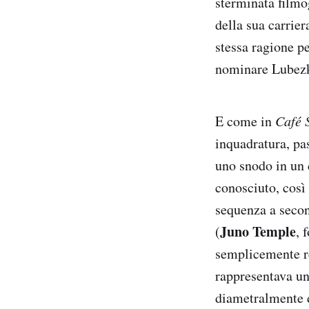
sterminata filmo
della sua carrier
stessa ragione p
nominare Lubezk
E come in
Café 
inquadratura, pa
uno snodo in un 
conosciuto, così
sequenza a secon
Juno Temple
(
, 
semplicemente re
rappresentava un
diametralmente d