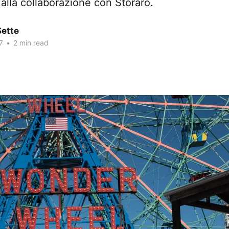
alla collaborazione con Storaro.
Sette
7
•
2 min read