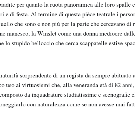
biadite per quanto la ruota panoramica alle loro spalle c
ri e di festa. Al termine di questa pièce teatrale i perso
quello che sono e non più per la parte che cercavano di 
ne manesco, la Winslet come una donna mediocre dalle 
 lo stupido belloccio che cerca scappatelle estive spa
maturità sorprendente di un regista da sempre abituato a
co uso ai virtuosismi che, alla veneranda età di 82 anni
composto da inquadrature studiatissime e scenografie e
oneggiarlo con naturalezza come se non avesse mai fatto