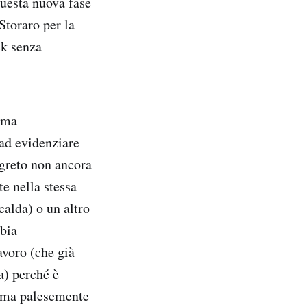
questa nuova fase
Storaro per la
ck senza
ima
 ad evidenziare
egreto non ancora
e nella stessa
 calda) o un altro
bbia
avoro (che già
a) perché è
e ma palesemente