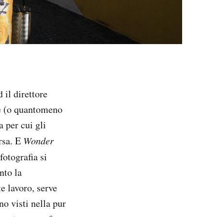
 il direttore
e (o quantomeno
 per cui gli
rsa. E
Wonder
fotografia si
nto la
e lavoro, serve
o visti nella pur