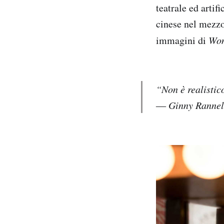
teatrale ed artif
cinese nel mezzo 
immagini di
Won
“Non è realistic
― Ginny Rannell