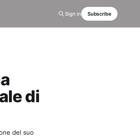
Sign in
Subscribe
ma
le di
one del suo