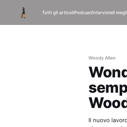
Tutti gli articoli
Podcast
Interviste
Il meg
Woody Allen
Wonde
sempr
Wood
Il nuovo lavo