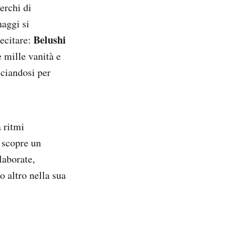
erchi di
naggi si
Belushi
recitare:
mille vanità e
cciandosi per
 ritmi
, scopre un
laborate,
 altro nella sua