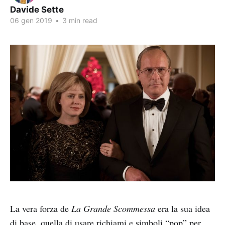
Davide Sette
06 gen 2019
•
3 min read
La vera forza de
La Grande Scommessa
era la sua idea
di base, quella di usare richiami e simboli “pop” per