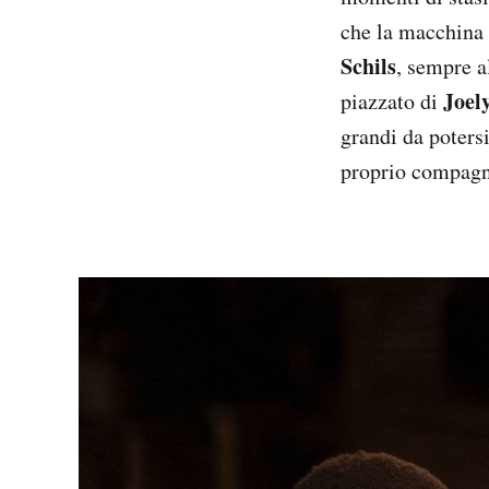
che la macchina 
Schils
, sempre al
Joel
piazzato di
grandi da potersi
proprio compagn