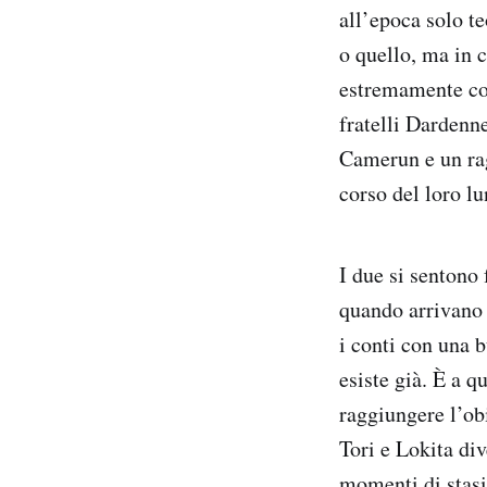
all’epoca solo t
o quello, ma in 
estremamente com
fratelli Dardenn
Camerun e un rag
corso del loro l
I due si sentono 
quando arrivano i
i conti con una 
esiste già. È a q
raggiungere l’ob
Tori e Lokita di
momenti di stasi