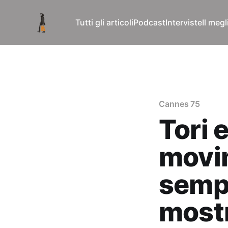
Tutti gli articoli
Podcast
Interviste
Il meg
Cannes 75
Tori e
movi
sempr
most