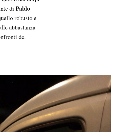
Pablo
ante di
 quello robusto e
palle abbastanza
onfronti del