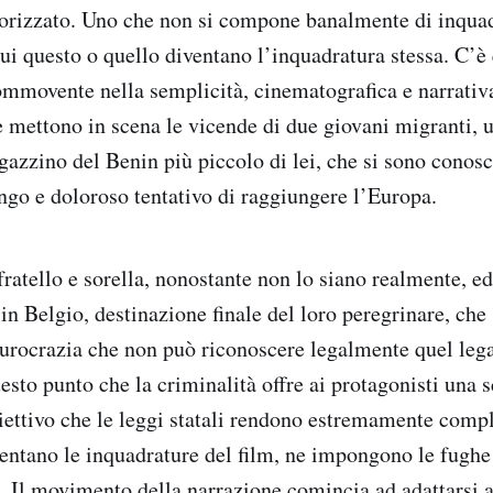
eorizzato. Uno che non si compone banalmente di inquad
cui questo o quello diventano l’inquadratura stessa. C’è
movente nella semplicità, cinematografica e narrativa
e mettono in scena le vicende di due giovani migranti, 
azzino del Benin più piccolo di lei, che si sono conosc
ungo e doloroso tentativo di raggiungere l’Europa.
fratello e sorella, nonostante non lo siano realmente, e
n Belgio, destinazione finale del loro peregrinare, che 
burocrazia che non può riconoscere legalmente quel lega
uesto punto che la criminalità offre ai protagonisti una 
iettivo che le leggi statali rendono estremamente compl
ventano le inquadrature del film, ne impongono le fughe 
. Il movimento della narrazione comincia ad adattarsi a