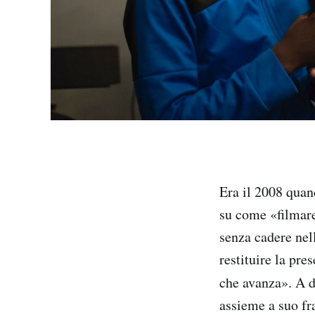
Era il 2008 qua
su come «filmare
senza cadere nell
restituire la pre
che avanza». A d
assieme a suo fra