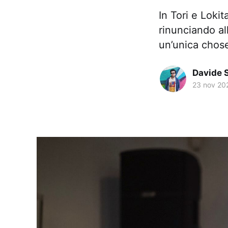
In Tori e Lokit
rinunciando al
un’unica chos
Davide 
23 nov 20