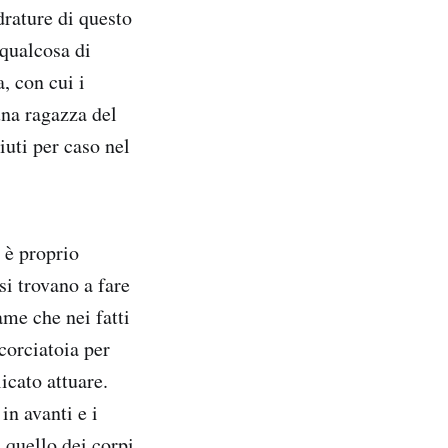
rature di questo
 qualcosa di
, con cui i
una ragazza del
iuti per caso nel
d è proprio
si trovano a fare
me che nei fatti
scorciatoia per
icato attuare.
in avanti e i
 quello dei corpi