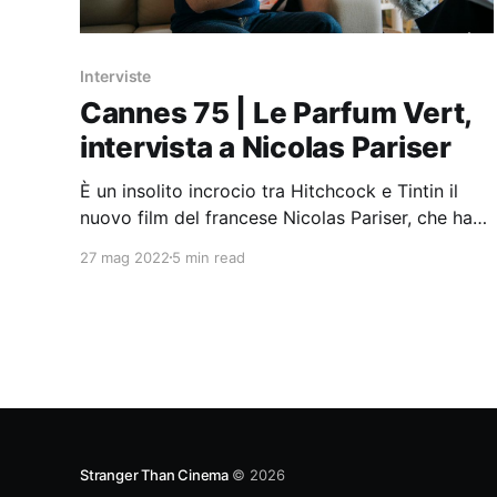
Interviste
Cannes 75 | Le Parfum Vert,
intervista a Nicolas Pariser
È un insolito incrocio tra Hitchcock e Tintin il
nuovo film del francese Nicolas Pariser, che ha
chiuso la Quinzaine des Réalisateurs del 75esimo
27 mag 2022
5 min read
Festival di Cannes.
Stranger Than Cinema
© 2026