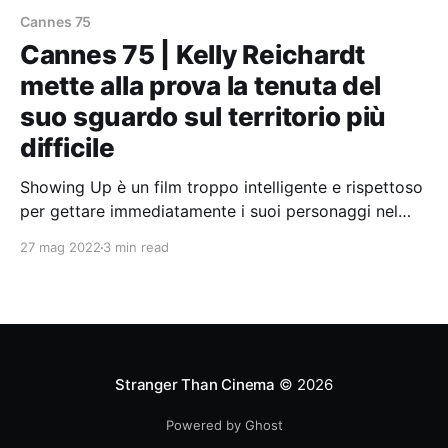
Cannes 75
Cannes 75 | Kelly Reichardt
mette alla prova la tenuta del
suo sguardo sul territorio più
difficile
Showing Up è un film troppo intelligente e rispettoso
per gettare immediatamente i suoi personaggi nel
tritacarne del cinismo e negare a priori la possibilità
27 mag 2022
3 min read
di un gesto gentile.
Stranger Than Cinema
© 2026
Powered by Ghost