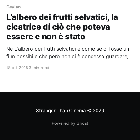
Ceylan
L’albero dei frutti selvatici, la
cicatrice di ciò che poteva
essere e non è stato
Ne L'albero dei frutti selvatici è come se ci fosse un
film possibile che però non ci è concesso guardare,
uno che narra una vicenda diversa da quella che
18 ott 2018
3 min read
invece Ceylan sceglie di farci vedere
Stranger Than Cinema
© 2026
Powered by Ghost