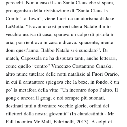
parecchi. Non a caso il suo Santa Claus che si spara,
protagonista della rivisitazione di “Santa Claus Is
Comin’ to Town”, viene fuori da un aforisma di Jake
LaMotta. “Eravamo così poveri che a Natale il mio
vecchio usciva di casa, sparava un colpo di pistola in
aria, poi rientrava in casa e diceva: spiacente, niente
doni quest’anno. Babbo Natale si è suicidato”. Di
match, Capossela ne ha disputati tanti, anche letterari,
come quello “contro” Vincenzo Costantino Cinaski,
altro nume tutelare delle notti natalizie al Fuori Orario,
in cui il cantautore spiegava che la boxe, in fondo, è un
po’ la metafora della vita: “Un incontro dopo l’altro. Il
gong e ancora il gong, e noi sempre più suonati,
destinati tutti a diventare vecchie glorie, orfani dei
riflettori della nostra gioventù” (In clandestinità - Mr
Pall Incontra Mr Mall, Feltrinelli, 2013). A colpi di