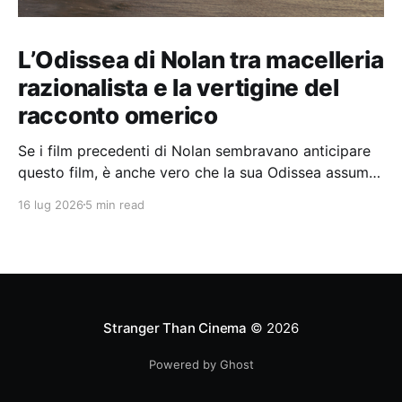
L’Odissea di Nolan tra macelleria
razionalista e la vertigine del
racconto omerico
Se i film precedenti di Nolan sembravano anticipare
questo film, è anche vero che la sua Odissea assume
in sé molti elementi tipicamente nolaniani.
16 lug 2026
5 min read
Stranger Than Cinema
© 2026
Powered by Ghost