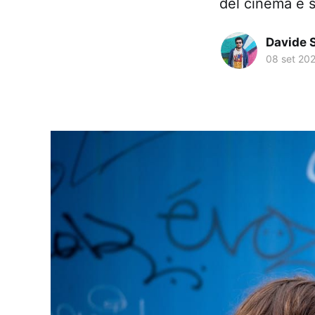
del cinema e s
Davide 
08 set 20