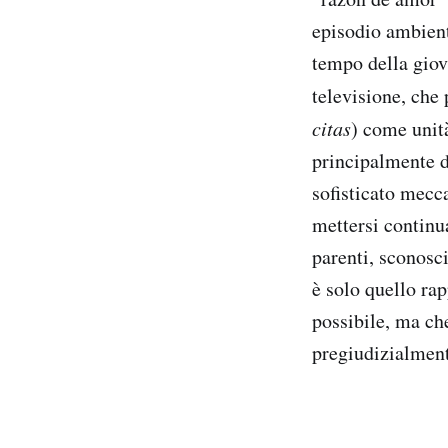
episodio ambient
tempo della giov
televisione, che
citas
) come unit
principalmente d
sofisticato mecca
mettersi continu
parenti, sconosc
è solo quello ra
possibile, ma che
pregiudizialment