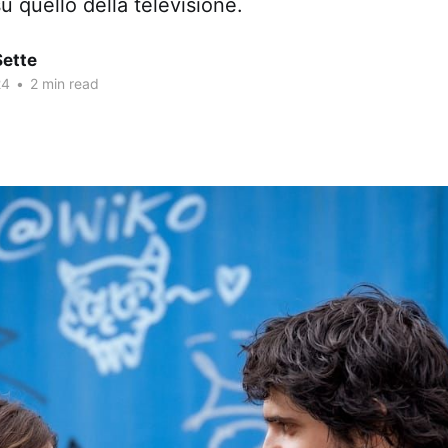
u quello della televisione.
Sette
24
•
2 min read