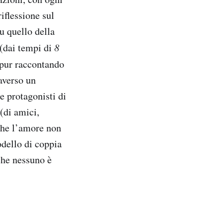
iflessione sul
u quello della
 (dai tempi di
8
 pur raccontando
averso un
e protagonisti di
(di amici,
 che l’amore non
odello di coppia
che nessuno è