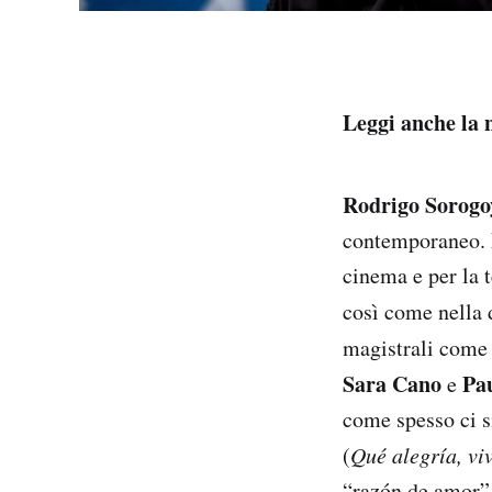
Leggi anche la n
Rodrigo Sorogo
contemporaneo. E 
cinema e per la 
così come nella 
magistrali com
Sara Cano
Pau
e
come spesso ci s
(
Qué alegría, viv
“razón de amor” 