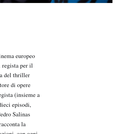
 cinema europeo
regista per il
 del thriller
tore di opere
egista (insieme a
dieci episodi,
Pedro Salinas
racconta la
azioni, con ogni