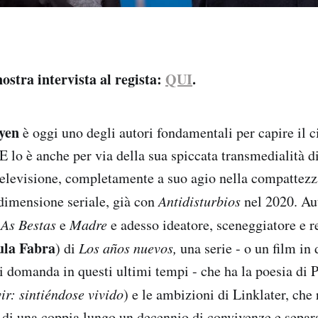
ostra intervista al regista:
QUI
.
yen
è oggi uno degli autori fondamentali per capire il
lo è anche per via della sua spiccata transmedialità di 
televisione, completamente a suo agio nella compattezza
dimensione seriale, già con
Antidisturbios
nel 2020. Au
e
As Bestas
e
Madre
e adesso ideatore, sceneggiatore e r
la Fabra
)
di
Los años nuevos,
una serie - o un film in 
i domanda in questi ultimi tempi - che ha la poesia di 
ir: sintiéndose vivido
) e le ambizioni di Linklater, che 
di una coppia lungo un decennio di convivenze e separ