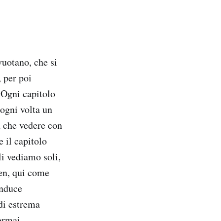
vuotano, che si
 per poi
 Ogni capitolo
 ogni volta un
 a che vedere con
e il capitolo
li vediamo soli,
en, qui come
onduce
di estrema
ormai