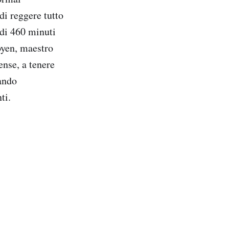
di reggere tutto
 di 460 minuti
goyen, maestro
ense, a tenere
uando
ti.