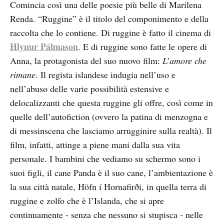
Comincia così una delle poesie più belle di Marilena
Renda. “Ruggine” è il titolo del componimento e della
raccolta che lo contiene. Di ruggine è fatto il cinema di
Hlynur Pálmason
. E di ruggine sono fatte le opere di
Anna, la protagonista del suo nuovo film:
L’amore che
rimane
. Il regista islandese indugia nell’uso e
nell’abuso delle varie possibilità estensive e
delocalizzanti che questa ruggine gli offre, così come in
quelle dell’autofiction (ovvero la patina di menzogna e
di messinscena che lasciamo arrugginire sulla realtà). Il
film, infatti, attinge a piene mani dalla sua vita
personale. I bambini che vediamo su schermo sono i
suoi figli, il cane Panda è il suo cane, l’ambientazione è
la sua città natale, Höfn í Hornafirði, in quella terra di
ruggine e zolfo che è l’Islanda, che si apre
continuamente - senza che nessuno si stupisca - nelle