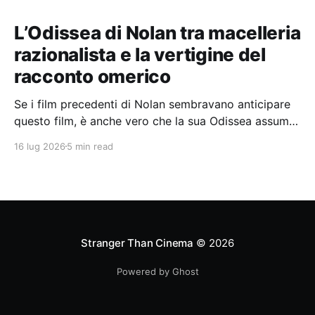
L’Odissea di Nolan tra macelleria
razionalista e la vertigine del
racconto omerico
Se i film precedenti di Nolan sembravano anticipare
questo film, è anche vero che la sua Odissea assume
in sé molti elementi tipicamente nolaniani.
16 lug 2026
5 min read
Stranger Than Cinema
© 2026
Powered by Ghost