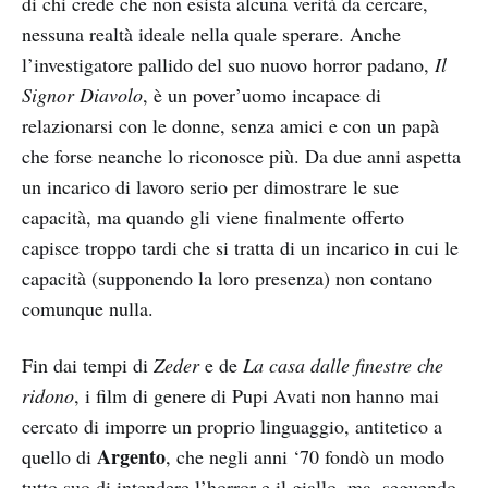
di chi crede che non esista alcuna verità da cercare,
nessuna realtà ideale nella quale sperare. Anche
l’investigatore pallido del suo nuovo horror padano,
Il
Signor Diavolo
, è un pover’uomo incapace di
relazionarsi con le donne, senza amici e con un papà
che forse neanche lo riconosce più. Da due anni aspetta
un incarico di lavoro serio per dimostrare le sue
capacità, ma quando gli viene finalmente offerto
capisce troppo tardi che si tratta di un incarico in cui le
capacità (supponendo la loro presenza) non contano
comunque nulla.
Fin dai tempi di
Zeder
e de
La casa dalle finestre che
ridono
, i film di genere di Pupi Avati non hanno mai
cercato di imporre un proprio linguaggio, antitetico a
Argento
quello di
, che negli anni ‘70 fondò un modo
tutto suo di intendere l’horror e il giallo, ma, seguendo