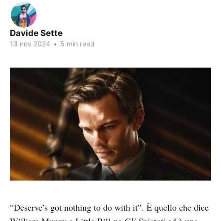
Davide Sette
13 nov 2024
•
5 min read
“Deserve’s got nothing to do with it”. È quello che dice