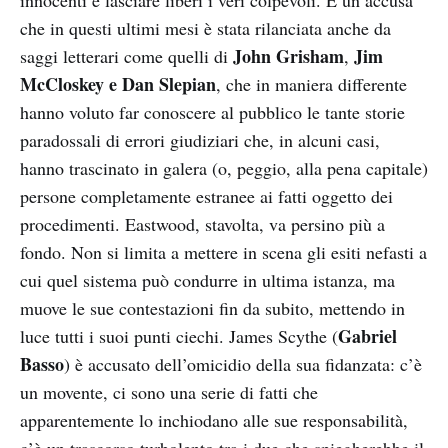
innocenti e lasciare liberi i veri colpevoli. È un’accusa
che in questi ultimi mesi è stata rilanciata anche da
John Grisham
Jim
saggi letterari come quelli di
,
McCloskey e
Dan Slepian
, che in maniera differente
hanno voluto far conoscere al pubblico le tante storie
paradossali di errori giudiziari che, in alcuni casi,
hanno trascinato in galera (o, peggio, alla pena capitale)
persone completamente estranee ai fatti oggetto dei
procedimenti. Eastwood, stavolta, va persino più a
fondo. Non si limita a mettere in scena gli esiti nefasti a
cui quel sistema può condurre in ultima istanza, ma
muove le sue contestazioni fin da subito, mettendo in
Gabriel
luce tutti i suoi punti ciechi. James Scythe (
Basso
) è accusato dell’omicidio della sua fidanzata: c’è
un movente, ci sono una serie di fatti che
apparentemente lo inchiodano alle sue responsabilità,