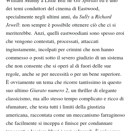
William Munny a Little Bill ne
Gli Spietati
ed è uno
dei temi conduttori del cinema di Eastwood,
specialmente negli ultimi anni, da
Sully
a
Richard
Jewell
: non sempre è possibile ottenere ciò che ci si
meriterebbe. Anzi, quelli eastwoodiani sono spesso eroi
che vengono contestati, processati, attaccati
ingiustamente, incolpati per crimini che non hanno
commesso o posti sotto il severo giudizio di un sistema
che non consente che si operi al di fuori delle sue
regole, anche se per necessità o per un bene superiore.
È ovviamente un tema che ricorre tantissimo in questo
suo ultimo
Giurato numero 2
, un thriller di elegante
classicismo, ma allo stesso tempo complicato e ricco di
sfumature, che testa tutti i limiti della giustizia
americana, raccontata come un meccanismo farraginoso
che facilmente si inceppa e finisce per condannare