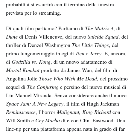
probabilità si esaurirà con il termine della finestra
prevista per lo streaming.
Di quali film parliamo? Parliamo di
The Matrix 4
, di
Dune
di Denis Villeneuve, del nuovo
Suicide Squad
, del
thriller di Denzel Washington
The Little Things
, del
primo lungometraggio in cgi di
Tom e Jerry
. E, ancora,
di
Godzilla vs. Kong
, di un nuovo adattamento di
Mortal Kombat
prodotto da James Wan
,
del film di
Angelina Jolie
Those Who Wish Me Dead
, del prossimo
sequel di
The Conjuring
e persino del nuovo musical di
Lin-Manuel Miranda.
Senza considerare anche il nuovo
Space Jam: A New Legacy
, il film di Hugh Jackman
Reminiscence
, l’horror
Malignant, King Richard
con
Will Smith e
Cry Macho
di e con Clint Eastwood. Una
line-up per una piattaforma appena nata in grado di far