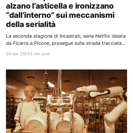
alzano l’asticella e ironizzano
“dall’interno” sui meccanismi
della serialità
La seconda stagione di Incastrati, serie Netflix ideata
da Ficarra e Picone, prosegue sulla strada tracciata
dalla prima, ovvero quella di ironizzare sulla
04 mar 2023
3 min read
dipendenza fanatica da serie tv, ma stavolta affina i
propri meccanismi narrativi e lascia più spazio ai
comprimari per emergere.