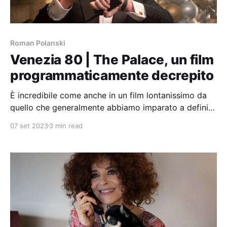
Roman Polanski
Venezia 80 | The Palace, un film
programmaticamente decrepito
È incredibile come anche in un film lontanissimo da
quello che generalmente abbiamo imparato a definire
“polanskiano”, emerga sempre, in ogni quadro, in ogni
07 set 2023
3 min read
scelta di inquadratura, la mano fermissima di uno dei
più grandi cineasti del secolo scorso